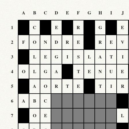
A
B
C
D
E
F
G
H
I
J
1
C
E
R
G
E
2
F
O
N
D
R
E
R
E
V
3
L
E
G
I
S
L
A
T
I
4
O
L
G
A
T
E
N
U
E
5
A
O
R
T
E
T
I
R
6
A
B
C
7
O
E
L