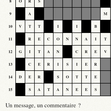
8
O
R
S
9
A
M
10
V
T
T
I
I
B
11
R
E
C
O
N
N
A
I
T
12
G
I
T
A
N
C
R
E
V
13
C
E
R
I
S
I
E
R
14
D
E
R
S
O
T
T
E
15
S
A
T
A
N
E
E
S
Un message, un commentaire ?