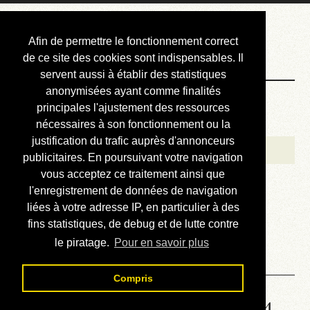
Courbis, « LE »
Afin de permettre le fonctionnement correct
Blog Officiel
de ce site des cookies sont indispensables. Il
servent aussi à établir des statistiques
anonymisées ayant comme finalités
Bienvenue
principales l'ajustement des ressources
Réalisations
nécessaires à son fonctionnement ou la
justification du trafic auprès d'annonceurs
Divers (et d’été)
publicitaires. En poursuivant votre navigation
vous acceptez ce traitement ainsi que
Annonces
l'enregistrement de données de navigation
Liens externes
liées à votre adresse IP, en particulier à des
fins statistiques, de debug et de lutte contre
Téléchargement
le piratage.
Pour en savoir plus
Contact
Compris
Solution de la grille No 6654