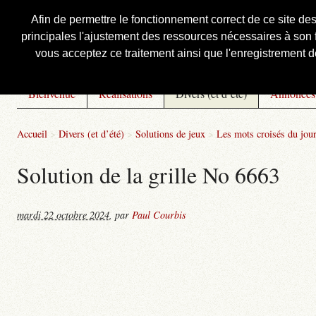
Afin de permettre le fonctionnement correct de ce site de
principales l'ajustement des ressources nécessaires à son f
Courbis, « LE » Blog Officiel
vous acceptez ce traitement ainsi que l'enregistrement de
Bienvenue
Réalisations
Divers (et d’été)
Annonces
Accueil
>
Divers (et d’été)
>
Solutions de jeux
>
Les mots croisés du jou
Solution de la grille No 6663
mardi 22 octobre 2024
,
par
Paul Courbis