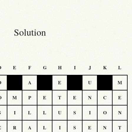
Solution
D
E
F
G
H
I
J
K
L
D
A
E
U
M
O
M
P
E
T
E
N
C
E
S
I
L
L
U
S
I
O
N
E
R
A
L
I
S
E
N
T