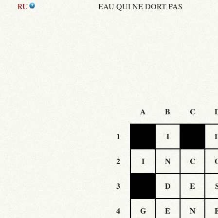
RU
EAU QUI NE DORT PAS
A
B
C
1
I
2
I
N
C
3
D
E
4
G
E
N