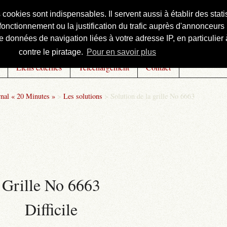
s cookies sont indispensables. Il servent aussi à établir des st
onctionnement ou la justification du trafic auprès d'annonceurs 
 données de navigation liées à votre adresse IP, en particulier à
contre le piratage.
Pour en savoir plus
Liens externes
Téléchargement
Contact
rnal « 20 Minutes »
>
Les solutions
>
Solution de la grille No 6663
Grille No 6663
Difficile