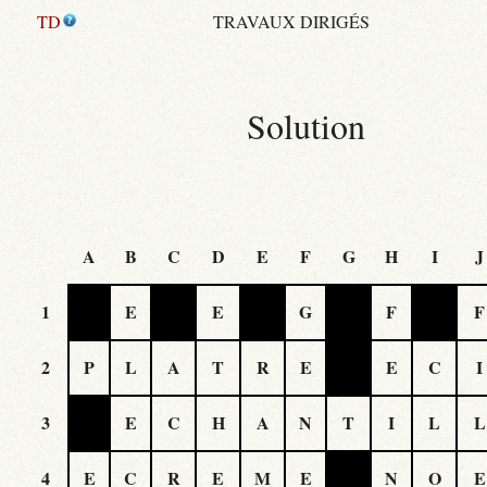
TD
TRAVAUX DIRIGÉS
Solution
A
B
C
D
E
F
G
H
I
J
1
E
E
G
F
F
2
P
L
A
T
R
E
E
C
I
3
E
C
H
A
N
T
I
L
L
4
E
C
R
E
M
E
N
O
E