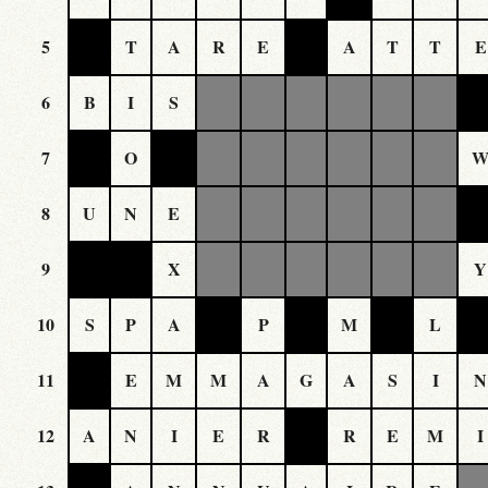
5
T
A
R
E
A
T
T
E
6
B
I
S
7
O
8
U
N
E
9
X
Y
10
S
P
A
P
M
L
11
E
M
M
A
G
A
S
I
N
12
A
N
I
E
R
R
E
M
I