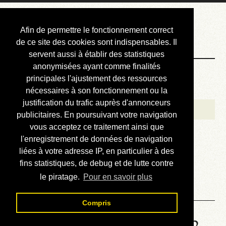
Courbis, « LE »
Afin de permettre le fonctionnement correct
Blog Officiel
de ce site des cookies sont indispensables. Il
servent aussi à établir des statistiques
anonymisées ayant comme finalités
Bienvenue
principales l'ajustement des ressources
Réalisations
nécessaires à son fonctionnement ou la
justification du trafic auprès d'annonceurs
Divers (et d’été)
publicitaires. En poursuivant votre navigation
vous acceptez ce traitement ainsi que
Annonces
l'enregistrement de données de navigation
Liens externes
liées à votre adresse IP, en particulier à des
fins statistiques, de debug et de lutte contre
Téléchargement
le piratage.
Pour en savoir plus
Contact
Compris
Solution de la grille No 6672