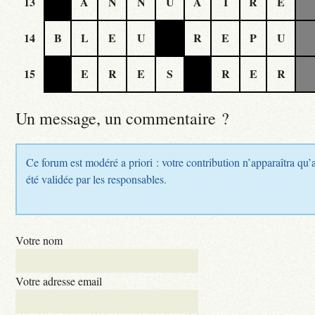
13
A
N
N
U
A
I
R
E
14
B
L
E
U
R
E
P
U
15
E
R
E
S
R
E
R
Un message, un commentaire ?
Ce forum est modéré a priori : votre contribution n’apparaîtra qu’
été validée par les responsables.
Votre nom
Votre adresse email