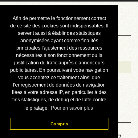
Courbis, « LE »
Afin de permettre le fonctionnement correct
Blog Officiel
de ce site des cookies sont indispensables. Il
servent aussi à établir des statistiques
anonymisées ayant comme finalités
Bienvenue
principales l'ajustement des ressources
Réalisations
nécessaires à son fonctionnement ou la
justification du trafic auprès d'annonceurs
Divers (et d’été)
publicitaires. En poursuivant votre navigation
vous acceptez ce traitement ainsi que
Annonces
l'enregistrement de données de navigation
Liens externes
liées à votre adresse IP, en particulier à des
fins statistiques, de debug et de lutte contre
Téléchargement
le piratage.
Pour en savoir plus
Contact
Compris
Solution de la grille No 6677