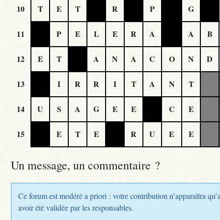
10
T
E
T
R
P
G
11
P
E
L
E
R
A
A
B
12
E
T
A
N
A
C
O
N
D
13
I
R
R
I
T
A
N
T
14
U
S
A
G
E
E
C
E
15
E
T
E
R
U
E
E
Un message, un commentaire ?
Ce forum est modéré a priori : votre contribution n’apparaîtra qu’
avoir été validée par les responsables.