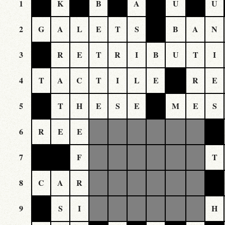
1
K
B
A
U
U
2
G
A
L
E
T
S
B
A
N
3
R
E
T
R
I
B
U
T
I
4
T
A
C
T
I
L
E
R
E
5
T
H
E
S
E
M
E
S
6
R
E
E
7
F
T
8
C
A
R
9
S
I
H