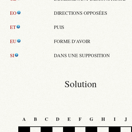
EO
DIRECTIONS OPPOSÉES
ET
PUIS
EU
FORME D'AVOIR
SI
DANS UNE SUPPOSITION
Solution
A
B
C
D
E
F
G
H
I
J