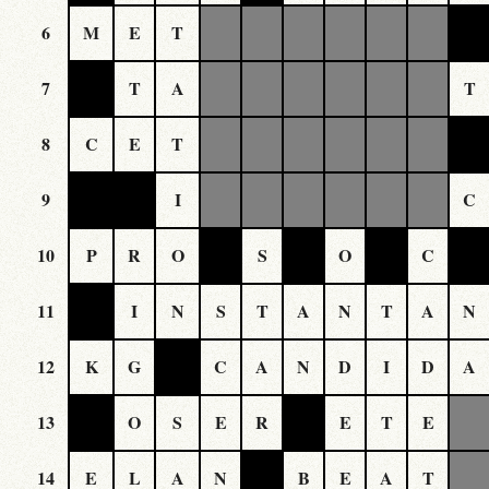
6
M
E
T
7
T
A
T
8
C
E
T
9
I
C
10
P
R
O
S
O
C
11
I
N
S
T
A
N
T
A
N
12
K
G
C
A
N
D
I
D
A
13
O
S
E
R
E
T
E
14
E
L
A
N
B
E
A
T