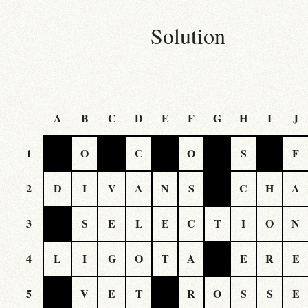
Solution
A
B
C
D
E
F
G
H
I
J
1
O
C
O
S
F
2
D
I
V
A
N
S
C
H
A
3
S
E
L
E
C
T
I
O
N
4
L
I
G
O
T
A
E
R
E
5
V
E
T
R
O
S
S
E