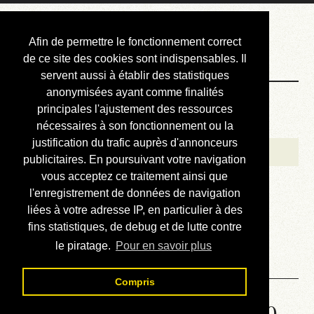
Courbis, « LE »
Afin de permettre le fonctionnement correct
Blog Officiel
de ce site des cookies sont indispensables. Il
servent aussi à établir des statistiques
anonymisées ayant comme finalités
Bienvenue
principales l'ajustement des ressources
Réalisations
nécessaires à son fonctionnement ou la
justification du trafic auprès d'annonceurs
Divers (et d’été)
publicitaires. En poursuivant votre navigation
vous acceptez ce traitement ainsi que
Annonces
l'enregistrement de données de navigation
Liens externes
liées à votre adresse IP, en particulier à des
fins statistiques, de debug et de lutte contre
Téléchargement
le piratage.
Pour en savoir plus
Contact
Compris
Solution de la grille No 6680