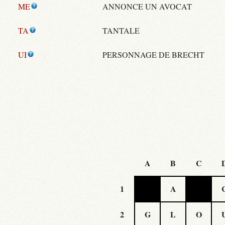
ME
ANNONCE UN AVOCAT
TA
TANTALE
UI
PERSONNAGE DE BRECHT
A
B
C
1
A
2
G
L
O