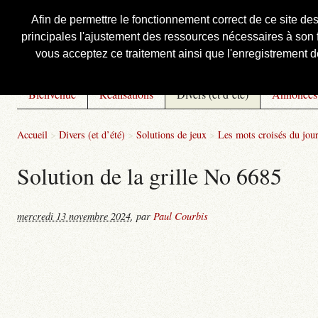
Afin de permettre le fonctionnement correct de ce site de
principales l'ajustement des ressources nécessaires à son f
Courbis, « LE » Blog Officiel
vous acceptez ce traitement ainsi que l'enregistrement de
Bienvenue
Réalisations
Divers (et d’été)
Annonces
Accueil
>
Divers (et d’été)
>
Solutions de jeux
>
Les mots croisés du jou
Solution de la grille No 6685
mercredi 13 novembre 2024
,
par
Paul Courbis