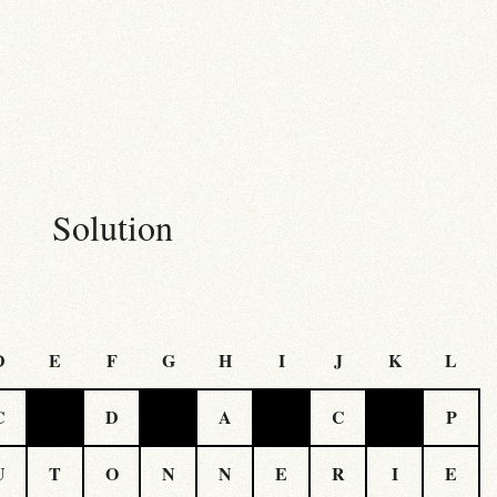
Solution
D
E
F
G
H
I
J
K
L
C
D
A
C
P
U
T
O
N
N
E
R
I
E