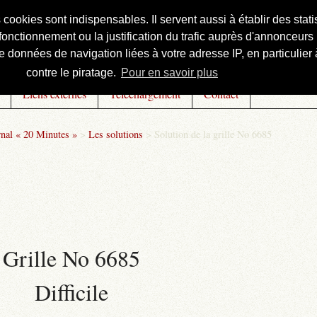
s cookies sont indispensables. Il servent aussi à établir des st
onctionnement ou la justification du trafic auprès d'annonceurs 
 données de navigation liées à votre adresse IP, en particulier à
contre le piratage.
Pour en savoir plus
Liens externes
Téléchargement
Contact
rnal « 20 Minutes »
>
Les solutions
>
Solution de la grille No 6685
Grille No 6685
Difficile