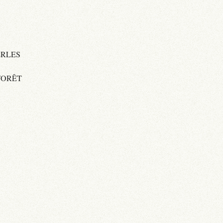
ERLES
FORÊT