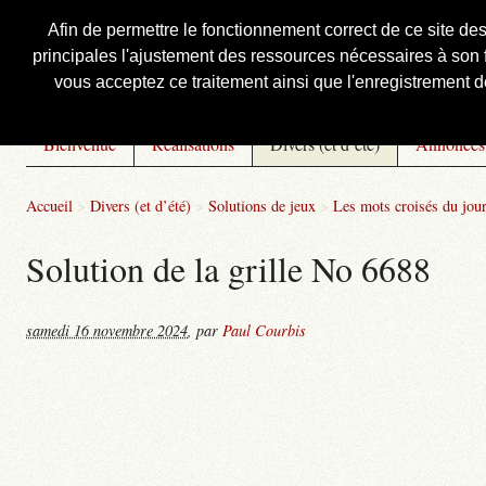
Afin de permettre le fonctionnement correct de ce site de
principales l'ajustement des ressources nécessaires à son f
Courbis, « LE » Blog Officiel
vous acceptez ce traitement ainsi que l'enregistrement de
Bienvenue
Réalisations
Divers (et d’été)
Annonces
Accueil
>
Divers (et d’été)
>
Solutions de jeux
>
Les mots croisés du jou
Solution de la grille No 6688
samedi 16 novembre 2024
,
par
Paul Courbis