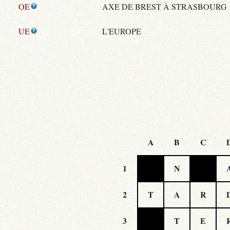
OE
AXE DE BREST À STRASBOURG
UE
L'EUROPE
A
B
C
1
N
2
T
A
R
3
T
E