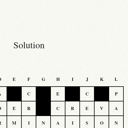
Solution
D
E
F
G
H
I
J
K
L
A
C
E
C
P
D
E
R
C
R
E
V
A
R
M
I
N
A
I
S
O
N