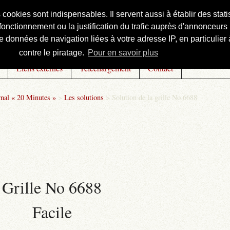
s cookies sont indispensables. Il servent aussi à établir des st
onctionnement ou la justification du trafic auprès d'annonceurs 
 données de navigation liées à votre adresse IP, en particulier à
contre le piratage.
Pour en savoir plus
Liens externes
Téléchargement
Contact
rnal « 20 Minutes »
>
Les solutions
>
Solution de la grille No 6688
Grille No 6688
Facile