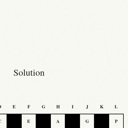
Solution
D
E
F
G
H
I
J
K
L
C
E
A
G
P