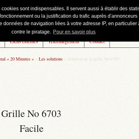
s cookies sont indispensables. Il servent aussi à établir des st
onctionnement ou la justification du trafic auprès d'annonceurs 
 données de navigation liées à votre adresse IP, en particulier à
contre le piratage.
Pour en savoir plus
Liens externes
Téléchargement
Contact
rnal « 20 Minutes »
>
Les solutions
>
Solution de la grille No 6703
Grille No 6703
Facile