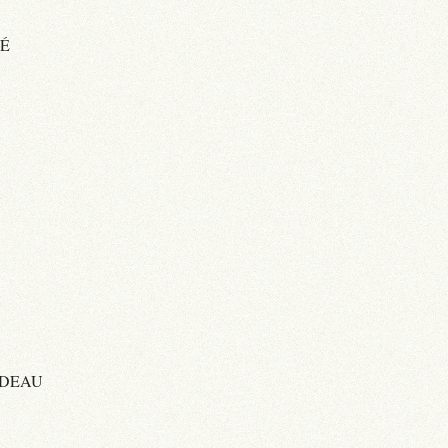
TÉ
ADEAU