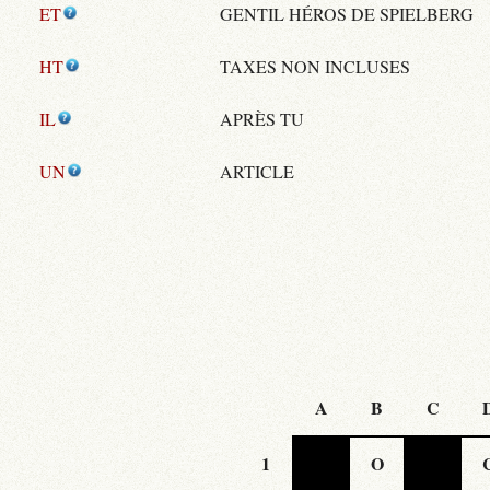
ET
GENTIL HÉROS DE SPIELBERG
HT
TAXES NON INCLUSES
IL
APRÈS TU
UN
ARTICLE
A
B
C
1
O