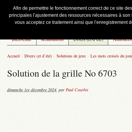
Afin de permettre le fonctionnement correct de ce site de
principales l'ajustement des ressources nécessaires à son f
Courbis, « LE » Blog Officiel
vous acceptez ce traitement ainsi que l'enregistrement de
Bienvenue
Réalisations
Divers (et d’été)
Annonces
Accueil
>
Divers (et d’été)
>
Solutions de jeux
>
Les mots croisés du jou
Solution de la grille No 6703
dimanche 1er décembre 2024
,
par
Paul Courbis