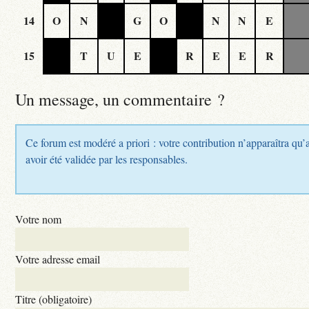
14
O
N
G
O
N
N
E
15
T
U
E
R
E
E
R
Un message, un commentaire ?
Ce forum est modéré a priori : votre contribution n’apparaîtra qu’
avoir été validée par les responsables.
Votre nom
Votre adresse email
Titre (obligatoire)