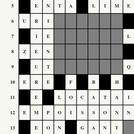
5
E
N
T
A
L
I
M
E
6
U
R
I
7
I
E
L
8
Z
E
N
9
U
T
Q
10
E
R
E
F
B
H
11
E
L
O
C
A
T
A
I
12
E
M
P
O
I
S
S
O
N
N
13
E
O
N
G
A
N
T