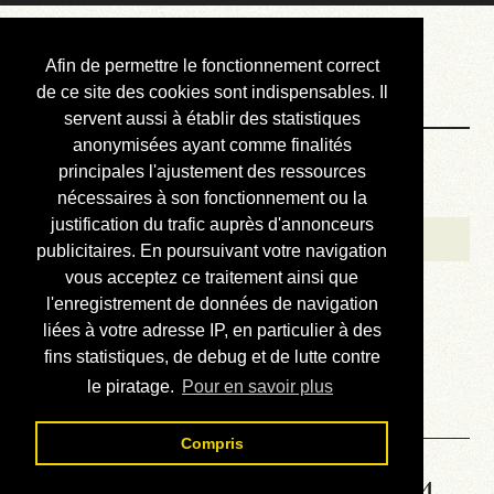
Courbis, « LE »
Afin de permettre le fonctionnement correct
Blog Officiel
de ce site des cookies sont indispensables. Il
servent aussi à établir des statistiques
anonymisées ayant comme finalités
Bienvenue
principales l'ajustement des ressources
Réalisations
nécessaires à son fonctionnement ou la
justification du trafic auprès d'annonceurs
Divers (et d’été)
publicitaires. En poursuivant votre navigation
vous acceptez ce traitement ainsi que
Annonces
l'enregistrement de données de navigation
Liens externes
liées à votre adresse IP, en particulier à des
fins statistiques, de debug et de lutte contre
Téléchargement
le piratage.
Pour en savoir plus
Contact
Compris
Solution de la grille No 6704