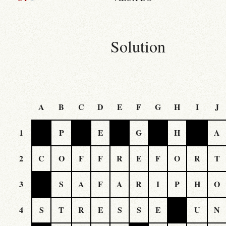
Solution
A
B
C
D
E
F
G
H
I
J
1
P
E
G
H
A
2
C
O
F
F
R
E
F
O
R
T
3
S
A
F
A
R
I
P
H
O
4
S
T
R
E
S
S
E
U
N