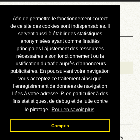
Courbis, « LE »
Afin de permettre le fonctionnement correct
Blog Officiel
de ce site des cookies sont indispensables. Il
servent aussi à établir des statistiques
anonymisées ayant comme finalités
Bienvenue
principales l'ajustement des ressources
Réalisations
nécessaires à son fonctionnement ou la
justification du trafic auprès d'annonceurs
Divers (et d’été)
publicitaires. En poursuivant votre navigation
vous acceptez ce traitement ainsi que
Annonces
l'enregistrement de données de navigation
Liens externes
liées à votre adresse IP, en particulier à des
fins statistiques, de debug et de lutte contre
Téléchargement
le piratage.
Pour en savoir plus
Contact
Compris
Solution de la grille No 6722