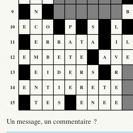
9
N
B
10
E
C
O
P
S
L
11
E
R
R
A
T
A
I
L
12
E
M
B
E
T
E
A
V
E
13
E
I
D
E
R
S
R
14
E
N
T
I
E
R
E
T
E
15
T
E
S
E
N
E
E
Un message, un commentaire ?