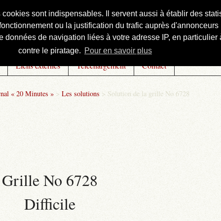
s cookies sont indispensables. Il servent aussi à établir des st
onctionnement ou la justification du trafic auprès d'annonceurs 
 données de navigation liées à votre adresse IP, en particulier à
contre le piratage.
Pour en savoir plus
Liens externes
Téléchargement
Contact
rnal « 20 Minutes »
>
Les solutions
>
Solution de la grille No 6728
Grille No 6728
Difficile