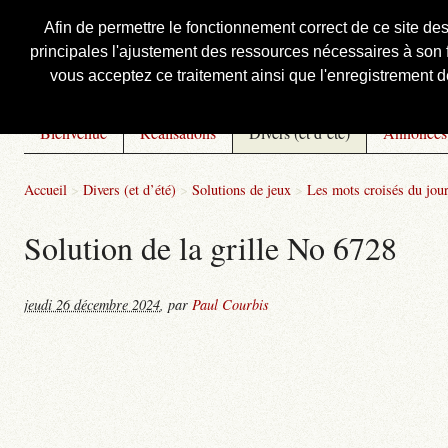
Afin de permettre le fonctionnement correct de ce site de
principales l'ajustement des ressources nécessaires à son f
Courbis, « LE » Blog Officiel
vous acceptez ce traitement ainsi que l'enregistrement de
Bienvenue
Réalisations
Divers (et d’été)
Annonces
Accueil
>
Divers (et d’été)
>
Solutions de jeux
>
Les mots croisés du jou
Solution de la grille No 6728
jeudi 26 décembre 2024
,
par
Paul Courbis