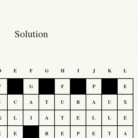
Solution
D
E
F
G
H
I
J
K
L
F
G
F
P
E
I
C
A
T
U
R
A
U
X
G
L
I
A
T
E
L
L
E
E
E
R
E
P
E
T
A