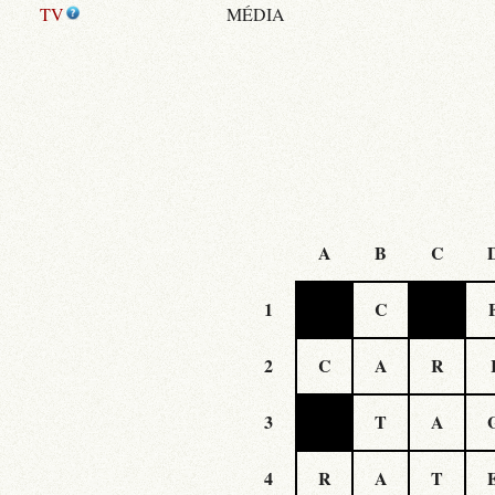
TV
MÉDIA
A
B
C
1
C
2
C
A
R
3
T
A
4
R
A
T