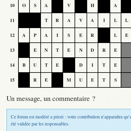
10
O
S
A
V
H
A
11
T
R
A
V
A
I
L
L
12
A
P
A
I
S
E
R
L
E
13
E
N
T
E
N
D
R
E
14
B
U
T
E
D
I
T
E
15
R
E
M
U
E
T
S
Un message, un commentaire ?
Ce forum est modéré a priori : votre contribution n’apparaîtra qu’
été validée par les responsables.