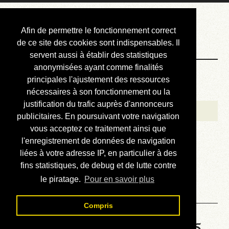
Courbis, « LE »
Afin de permettre le fonctionnement correct
Blog Officiel
de ce site des cookies sont indispensables. Il
servent aussi à établir des statistiques
anonymisées ayant comme finalités
Bienvenue
principales l'ajustement des ressources
Réalisations
nécessaires à son fonctionnement ou la
justification du trafic auprès d'annonceurs
Divers (et d’été)
publicitaires. En poursuivant votre navigation
vous acceptez ce traitement ainsi que
Annonces
l'enregistrement de données de navigation
Liens externes
liées à votre adresse IP, en particulier à des
fins statistiques, de debug et de lutte contre
Téléchargement
le piratage.
Pour en savoir plus
Contact
Compris
Solution de la grille No 6735