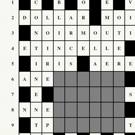
1
C
B
O
E
V
2
D
O
L
L
A
R
M
O
I
3
N
O
I
R
M
O
U
T
I
4
E
T
I
N
C
E
L
L
E
5
I
R
I
S
A
E
R
E
6
A
N
E
7
E
S
8
N
N
E
9
T
P
T