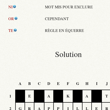
NI
MOT MIS POUR EXCLURE
OR
CEPENDANT
TE
RÈGLE EN ÉQUERRE
Solution
A
B
C
D
E
F
G
H
I
J
1
E
A
K
A
T
2
G
R
A
P
P
I
L
L
E
R