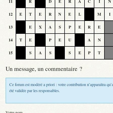
11
R
D
E
R
A
C
I
N
12
E
T
E
R
N
E
L
M
I
13
E
X
A
S
P
E
R
E
14
T
E
P
E
U
A
N
15
S
A
S
S
E
P
T
Un message, un commentaire ?
Ce forum est modéré a priori : votre contribution n’apparaîtra qu’
été validée par les responsables.
Votre nom