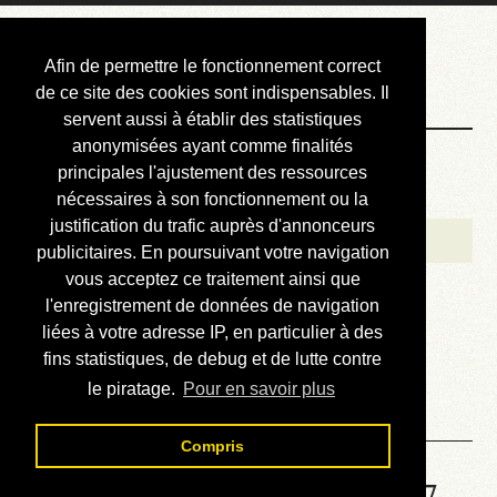
Courbis, « LE »
Afin de permettre le fonctionnement correct
Blog Officiel
de ce site des cookies sont indispensables. Il
servent aussi à établir des statistiques
anonymisées ayant comme finalités
Bienvenue
principales l'ajustement des ressources
Réalisations
nécessaires à son fonctionnement ou la
justification du trafic auprès d'annonceurs
Divers (et d’été)
publicitaires. En poursuivant votre navigation
vous acceptez ce traitement ainsi que
Annonces
l'enregistrement de données de navigation
Liens externes
liées à votre adresse IP, en particulier à des
fins statistiques, de debug et de lutte contre
Téléchargement
le piratage.
Pour en savoir plus
Contact
Compris
Solution de la grille No 6737