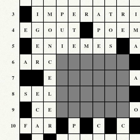
3
I
M
P
E
R
A
T
R
I
4
E
G
O
U
T
P
O
E
M
5
E
N
I
E
M
E
S
A
6
A
R
C
7
E
A
8
S
E
L
9
C
E
O
10
F
A
R
P
C
C