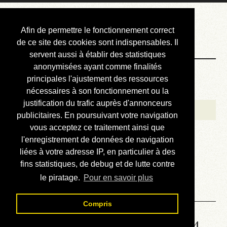
Courbis, « LE »
Afin de permettre le fonctionnement correct
Blog Officiel
de ce site des cookies sont indispensables. Il
servent aussi à établir des statistiques
anonymisées ayant comme finalités
Bienvenue
principales l'ajustement des ressources
Réalisations
nécessaires à son fonctionnement ou la
justification du trafic auprès d'annonceurs
Divers (et d’été)
publicitaires. En poursuivant votre navigation
vous acceptez ce traitement ainsi que
Annonces
l'enregistrement de données de navigation
Liens externes
liées à votre adresse IP, en particulier à des
fins statistiques, de debug et de lutte contre
Téléchargement
le piratage.
Pour en savoir plus
Contact
Compris
Solution de la grille No 6744