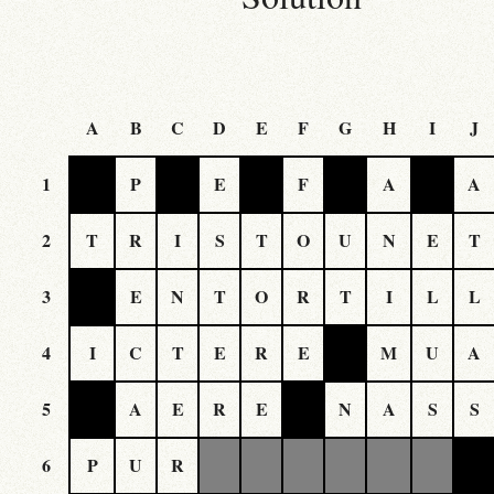
A
B
C
D
E
F
G
H
I
J
1
P
E
F
A
A
2
T
R
I
S
T
O
U
N
E
T
3
E
N
T
O
R
T
I
L
L
4
I
C
T
E
R
E
M
U
A
5
A
E
R
E
N
A
S
S
6
P
U
R