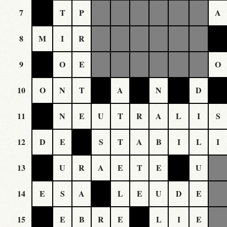
7
T
P
A
8
M
I
R
9
O
E
O
10
O
N
T
A
N
D
11
N
E
U
T
R
A
L
I
S
12
D
E
S
T
A
B
I
L
I
13
U
R
A
E
T
E
U
14
E
S
A
L
E
U
D
E
15
E
B
R
E
L
I
E