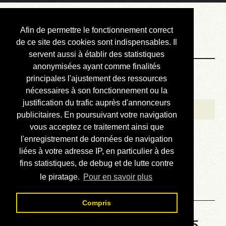
Courbis, « LE »
Afin de permettre le fonctionnement correct
Blog Officiel
de ce site des cookies sont indispensables. Il
servent aussi à établir des statistiques
anonymisées ayant comme finalités
Bienvenue
principales l'ajustement des ressources
Réalisations
nécessaires à son fonctionnement ou la
justification du trafic auprès d'annonceurs
Divers (et d’été)
publicitaires. En poursuivant votre navigation
vous acceptez ce traitement ainsi que
Annonces
l'enregistrement de données de navigation
Liens externes
liées à votre adresse IP, en particulier à des
fins statistiques, de debug et de lutte contre
Téléchargement
le piratage.
Pour en savoir plus
Contact
Compris
Solution de la grille No 6745