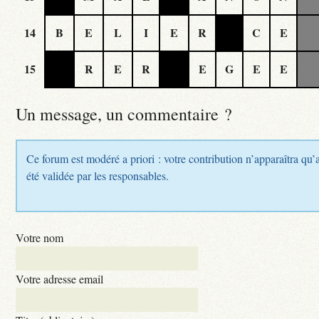
14
B
E
L
I
E
R
C
E
15
R
E
R
E
G
E
E
Un message, un commentaire ?
Ce forum est modéré a priori : votre contribution n’apparaîtra qu’
été validée par les responsables.
Votre nom
Votre adresse email