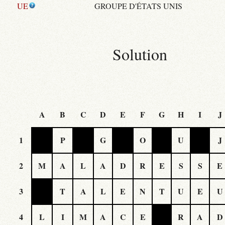
UE
GROUPE D'ÉTATS UNIS
Solution
A
B
C
D
E
F
G
H
I
J
1
P
G
O
U
J
2
M
A
L
A
D
R
E
S
S
E
3
T
A
L
E
N
T
U
E
U
4
L
I
M
A
C
E
R
A
D