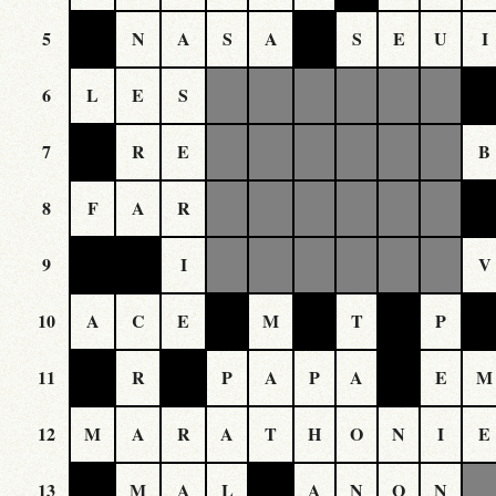
5
N
A
S
A
S
E
U
I
6
L
E
S
7
R
E
B
8
F
A
R
9
I
V
10
A
C
E
M
T
P
11
R
P
A
P
A
E
M
12
M
A
R
A
T
H
O
N
I
E
13
M
A
L
A
N
O
N