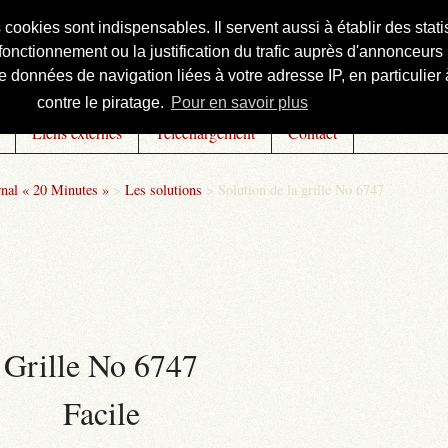
s cookies sont indispensables. Il servent aussi à établir des st
onctionnement ou la justification du trafic auprès d'annonceurs 
 données de navigation liées à votre adresse IP, en particulier à
contre le piratage.
Pour en savoir plus
Liens externes
Téléchargement
Contact
rnal « 20 Minutes »
>
Les solutions
>
Solution de la grille No 6747
Grille No 6747
Facile