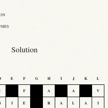
ION
UMES
Solution
D
E
F
G
H
I
J
K
L
I
F
A
A
V
B
I
E
R
A
L
A
I