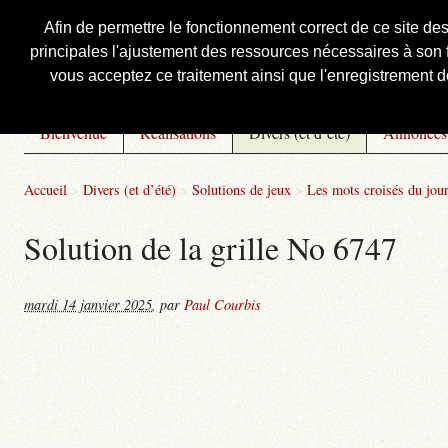
Afin de permettre le fonctionnement correct de ce site de
principales l'ajustement des ressources nécessaires à son f
Courbis, « LE » Blog Officiel
vous acceptez ce traitement ainsi que l'enregistrement de
Bienvenue
Réalisations
Divers (et d’été)
Annonces
Accueil
>
Divers (et d’été)
>
Solutions de jeux
>
Les mots croisés du jou
Solution de la grille No 6747
mardi 14 janvier 2025
,
par
Paul Courbis