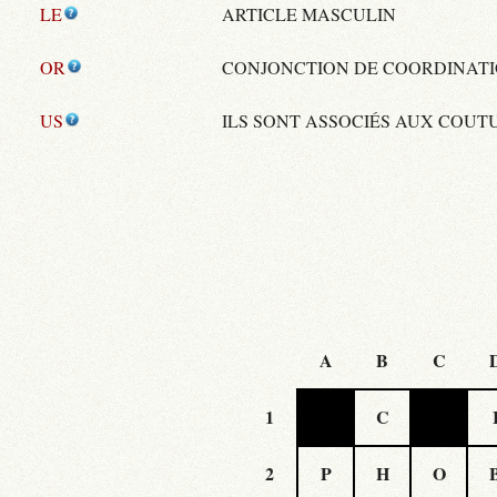
LE
ARTICLE MASCULIN
OR
CONJONCTION DE COORDINAT
US
ILS SONT ASSOCIÉS AUX COUT
A
B
C
1
C
2
P
H
O