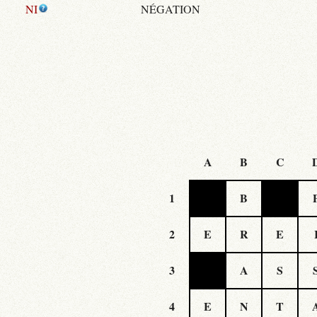
NI
NÉGATION
A
B
C
1
B
2
E
R
E
3
A
S
4
E
N
T