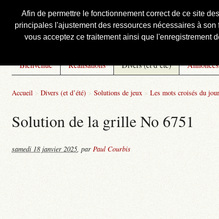
Afin de permettre le fonctionnement correct de ce site de
principales l'ajustement des ressources nécessaires à son f
Courbis, « LE » Blog Officiel
vous acceptez ce traitement ainsi que l'enregistrement de
Bienvenue
Réalisations
Divers (et d’été)
Annonces
Accueil
>
Divers (et d’été)
>
Solutions de jeux
>
Les mots croisés du jou
Solution de la grille No 6751
samedi 18 janvier 2025
,
par
Paul Courbis