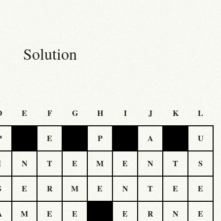
Solution
D
E
F
G
H
I
J
K
L
P
E
P
A
U
I
N
T
E
M
E
N
T
S
S
E
R
M
E
N
T
E
E
A
M
E
E
E
R
N
E