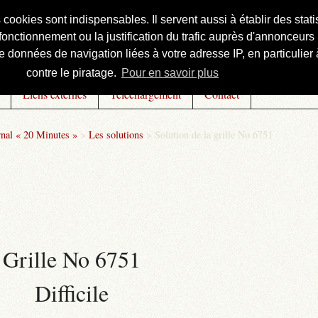
s cookies sont indispensables. Il servent aussi à établir des st
onctionnement ou la justification du trafic auprès d'annonceurs 
 données de navigation liées à votre adresse IP, en particulier à
contre le piratage.
Pour en savoir plus
Liens externes
Téléchargement
Contact
rnal « 20 Minutes »
>
Les solutions
>
Solution de la grille No 6751
Grille No 6751
Difficile