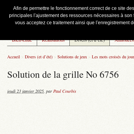
Afin de permettre le fonctionnement correct de ce site de
principales l'ajustement des ressources nécessaires à son f
Courbis, « LE » Blog Officiel
vous acceptez ce traitement ainsi que l'enregistrement de
Bienvenue
Réalisations
Divers (et d’été)
Annonces
Accueil
>
Divers (et d’été)
>
Solutions de jeux
>
Les mots croisés du jou
Solution de la grille No 6756
jeudi 23 janvier 2025
,
par
Paul Courbis