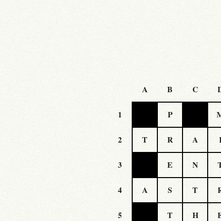
A
B
C
1
P
2
T
R
A
3
E
N
4
A
S
T
5
T
H