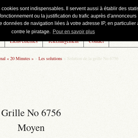
s cookies sont indispensables. Il servent aussi à établir des st
onctionnement ou la justification du trafic auprès d'annonceurs 
 données de navigation liées à votre adresse IP, en particulier à
contre le piratage.
Pour en savoir plus
Liens externes
Téléchargement
Contact
rnal « 20 Minutes »
>
Les solutions
>
Solution de la grille No 6756
Grille No 6756
Moyen