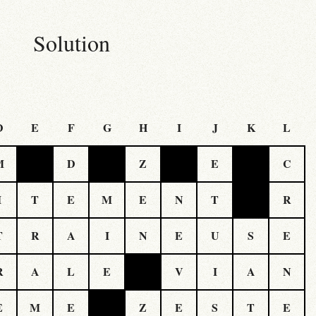
Solution
D
E
F
G
H
I
J
K
L
M
D
Z
E
C
I
T
E
M
E
N
T
R
T
R
A
I
N
E
U
S
E
R
A
L
E
V
I
A
N
E
M
E
Z
E
S
T
E