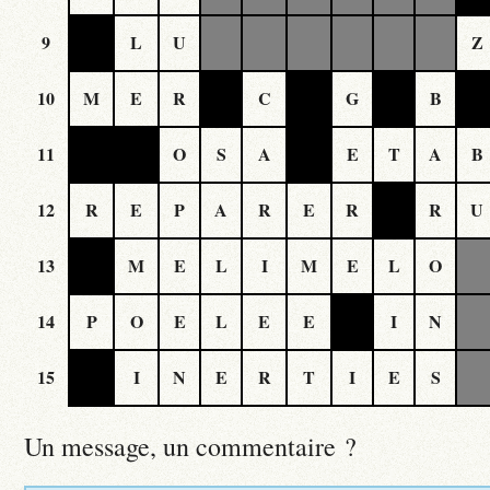
9
L
U
Z
10
M
E
R
C
G
B
11
O
S
A
E
T
A
B
12
R
E
P
A
R
E
R
R
U
13
M
E
L
I
M
E
L
O
14
P
O
E
L
E
E
I
N
15
I
N
E
R
T
I
E
S
Un message, un commentaire ?