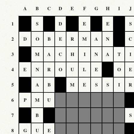
A
B
C
D
E
F
G
H
I
J
1
S
D
E
E
S
2
D
O
B
E
R
M
A
N
C
3
M
A
C
H
I
N
A
T
I
4
E
N
R
O
U
L
E
O
E
5
A
B
M
E
S
S
I
R
6
P
M
U
7
B
S
8
G
U
E