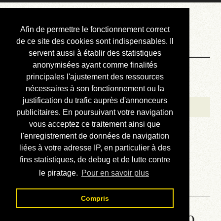
Courbis, « LE »
Afin de permettre le fonctionnement correct
Blog Officiel
de ce site des cookies sont indispensables. Il
servent aussi à établir des statistiques
anonymisées ayant comme finalités
Bienvenue
principales l'ajustement des ressources
Réalisations
nécessaires à son fonctionnement ou la
justification du trafic auprès d'annonceurs
Divers (et d’été)
publicitaires. En poursuivant votre navigation
vous acceptez ce traitement ainsi que
Annonces
l'enregistrement de données de navigation
Liens externes
liées à votre adresse IP, en particulier à des
fins statistiques, de debug et de lutte contre
Téléchargement
le piratage.
Pour en savoir plus
Contact
Compris
Solution de la grille No 6759