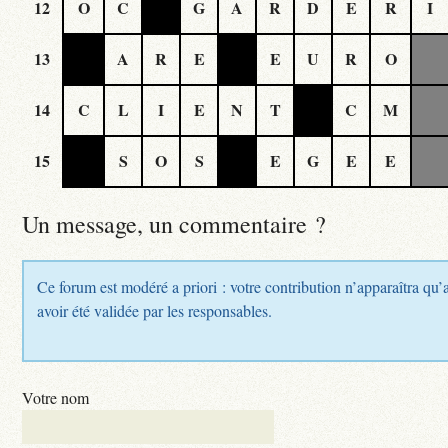
12
O
C
G
A
R
D
E
R
I
13
A
R
E
E
U
R
O
14
C
L
I
E
N
T
C
M
15
S
O
S
E
G
E
E
Un message, un commentaire ?
Ce forum est modéré a priori : votre contribution n’apparaîtra qu’
avoir été validée par les responsables.
Votre nom