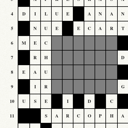
4
D
I
L
U
E
A
N
A
N
5
N
U
E
E
C
A
R
T
6
M
E
C
7
R
H
D
8
E
A
U
9
I
R
G
10
U
S
E
I
D
C
11
S
A
R
C
O
P
H
A