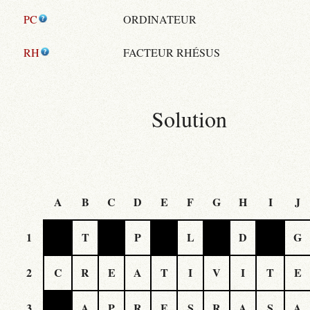
PC
ORDINATEUR
RH
FACTEUR RHÉSUS
Solution
A
B
C
D
E
F
G
H
I
J
1
T
P
L
D
G
2
C
R
E
A
T
I
V
I
T
E
3
A
P
R
E
S
R
A
S
A