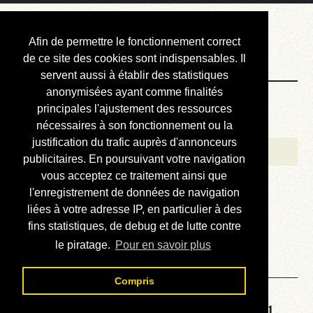
Courbis, « LE »
Afin de permettre le fonctionnement correct
Blog Officiel
de ce site des cookies sont indispensables. Il
servent aussi à établir des statistiques
anonymisées ayant comme finalités
Bienvenue
principales l'ajustement des ressources
Réalisations
nécessaires à son fonctionnement ou la
justification du trafic auprès d'annonceurs
Divers (et d’été)
publicitaires. En poursuivant votre navigation
vous acceptez ce traitement ainsi que
Annonces
l'enregistrement de données de navigation
Liens externes
liées à votre adresse IP, en particulier à des
fins statistiques, de debug et de lutte contre
Téléchargement
le piratage.
Pour en savoir plus
Contact
Compris
Solution de la grille No 6761