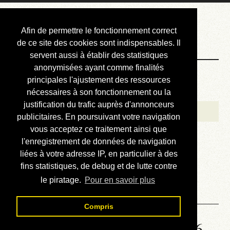
Courbis, « LE »
Afin de permettre le fonctionnement correct
Blog Officiel
de ce site des cookies sont indispensables. Il
servent aussi à établir des statistiques
anonymisées ayant comme finalités
Bienvenue
principales l'ajustement des ressources
Réalisations
nécessaires à son fonctionnement ou la
justification du trafic auprès d'annonceurs
Divers (et d’été)
publicitaires. En poursuivant votre navigation
vous acceptez ce traitement ainsi que
Annonces
l'enregistrement de données de navigation
Liens externes
liées à votre adresse IP, en particulier à des
fins statistiques, de debug et de lutte contre
Téléchargement
le piratage.
Pour en savoir plus
Contact
Compris
Solution de la grille No 6766