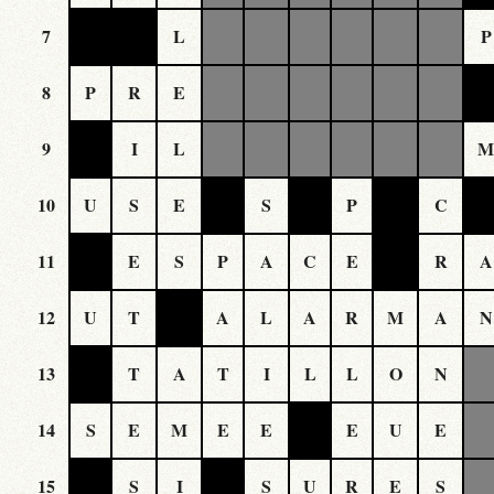
7
L
P
8
P
R
E
9
I
L
10
U
S
E
S
P
C
11
E
S
P
A
C
E
R
A
12
U
T
A
L
A
R
M
A
N
13
T
A
T
I
L
L
O
N
14
S
E
M
E
E
E
U
E
15
S
I
S
U
R
E
S