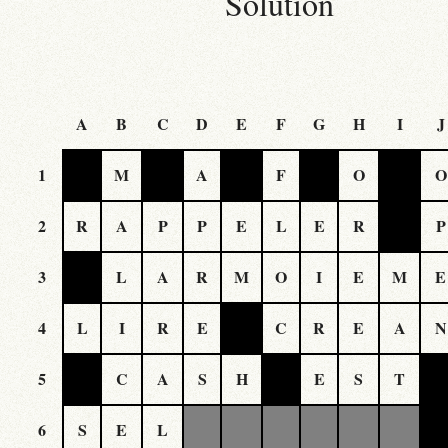
Solution
A
B
C
D
E
F
G
H
I
J
1
M
A
F
O
O
2
R
A
P
P
E
L
E
R
P
3
L
A
R
M
O
I
E
M
E
4
L
I
R
E
C
R
E
A
N
5
C
A
S
H
E
S
T
6
S
E
L