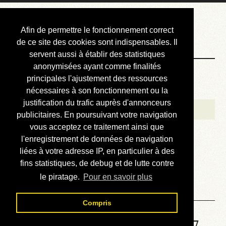
Courbis, « LE »
Afin de permettre le fonctionnement correct
Blog Officiel
de ce site des cookies sont indispensables. Il
servent aussi à établir des statistiques
anonymisées ayant comme finalités
Bienvenue
principales l'ajustement des ressources
Réalisations
nécessaires à son fonctionnement ou la
justification du trafic auprès d'annonceurs
Divers (et d’été)
publicitaires. En poursuivant votre navigation
vous acceptez ce traitement ainsi que
Annonces
l'enregistrement de données de navigation
Liens externes
liées à votre adresse IP, en particulier à des
fins statistiques, de debug et de lutte contre
Téléchargement
le piratage.
Pour en savoir plus
Contact
Compris
Solution de la grille No 6767