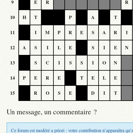
9
E
R
R
10
H
T
P
A
T
11
I
M
P
R
E
S
A
R
I
12
A
S
I
L
E
S
I
E
N
13
S
C
I
S
S
I
O
N
14
P
E
R
E
T
E
L
E
15
R
O
S
E
D
I
T
Un message, un commentaire ?
Ce forum est modéré a priori : votre contribution n’apparaîtra qu’