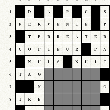
1
D
A
P
C
S
2
F
E
R
V
E
N
T
E
P
3
T
E
R
R
E
A
T
E
R
4
C
O
P
I
E
U
R
P
A
5
N
U
L
S
N
U
I
T
6
T
A
G
7
N
O
8
I
R
E