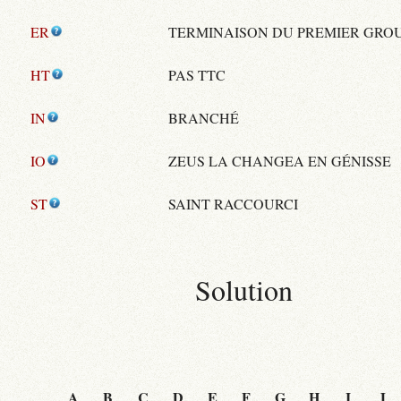
ER
TERMINAISON DU PREMIER GRO
HT
PAS TTC
IN
BRANCHÉ
IO
ZEUS LA CHANGEA EN GÉNISSE
ST
SAINT RACCOURCI
Solution
A
B
C
D
E
F
G
H
I
J