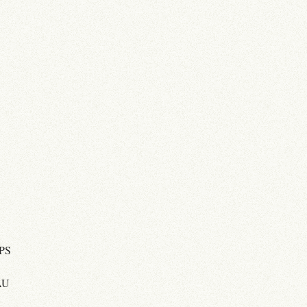
PS
AU