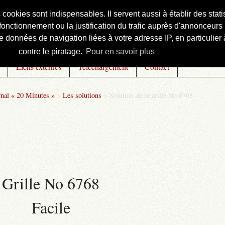
s cookies sont indispensables. Il servent aussi à établir des st
onctionnement ou la justification du trafic auprès d'annonceurs 
 données de navigation liées à votre adresse IP, en particulier à
contre le piratage.
Pour en savoir plus
Liens externes
Téléchargement
Contact
rnal « 20 Minutes »
>
Les solutions
>
Solution de la grille No 6768
Grille No 6768
Facile