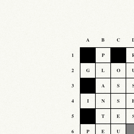
A
B
C
1
P
2
G
L
O
3
A
S
4
I
N
S
5
T
E
6
P
E
U