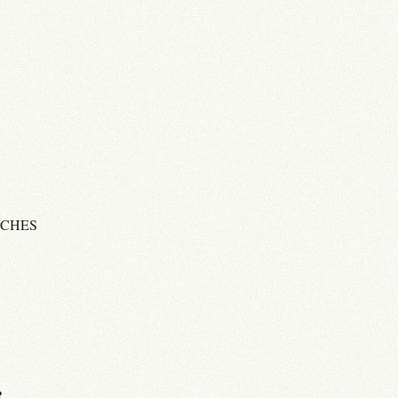
UCHES
R