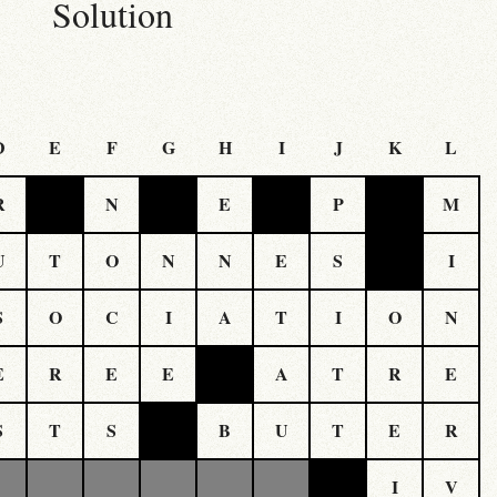
Solution
D
E
F
G
H
I
J
K
L
R
N
E
P
M
U
T
O
N
N
E
S
I
S
O
C
I
A
T
I
O
N
E
R
E
E
A
T
R
E
S
T
S
B
U
T
E
R
I
V