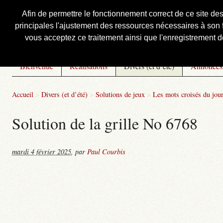
Afin de permettre le fonctionnement correct de ce site de
principales l'ajustement des ressources nécessaires à son f
Courbis, « LE » Blog Officiel
vous acceptez ce traitement ainsi que l'enregistrement de
Bienvenue
Réalisations
Divers (et d’été)
Annonces
Accueil
>
Divers (et d’été)
>
Solutions de jeux
>
Les mots croisés du jou
Solution de la grille No 6768
mardi 4 février 2025
,
par
Paul Courbis