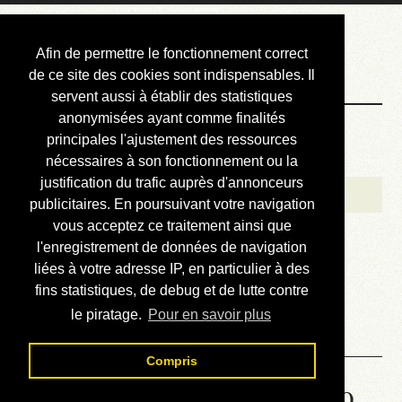
Courbis, « LE »
Afin de permettre le fonctionnement correct
Blog Officiel
de ce site des cookies sont indispensables. Il
servent aussi à établir des statistiques
anonymisées ayant comme finalités
Bienvenue
principales l'ajustement des ressources
Réalisations
nécessaires à son fonctionnement ou la
justification du trafic auprès d'annonceurs
Divers (et d’été)
publicitaires. En poursuivant votre navigation
vous acceptez ce traitement ainsi que
Annonces
l'enregistrement de données de navigation
Liens externes
liées à votre adresse IP, en particulier à des
fins statistiques, de debug et de lutte contre
Téléchargement
le piratage.
Pour en savoir plus
Contact
Compris
Solution de la grille No 6769