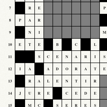
7
R
E
P
8
P
A
R
9
N
I
M
10
E
T
E
B
C
L
11
S
C
E
N
A
R
I
S
12
I
A
A
D
O
R
A
T
E
13
R
A
L
E
N
T
I
R
14
J
U
R
E
C
E
D
E
15
M
C
S
E
R
E
S