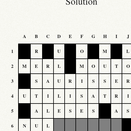
Solution
A
B
C
D
E
F
G
H
I
J
1
R
U
O
M
L
2
M
E
R
L
M
O
U
T
O
3
S
A
U
R
I
S
S
E
R
4
U
T
I
L
I
S
A
T
R
I
5
A
L
E
S
E
S
A
S
6
N
U
L