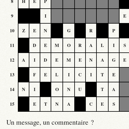
8
H
E
P
9
I
E
10
Z
E
N
G
R
P
11
D
E
M
O
R
A
L
I
S
12
A
I
D
E
M
E
N
A
G
E
13
F
E
L
I
C
I
T
E
14
N
I
O
N
U
T
A
15
E
T
N
A
C
E
S
Un message, un commentaire ?