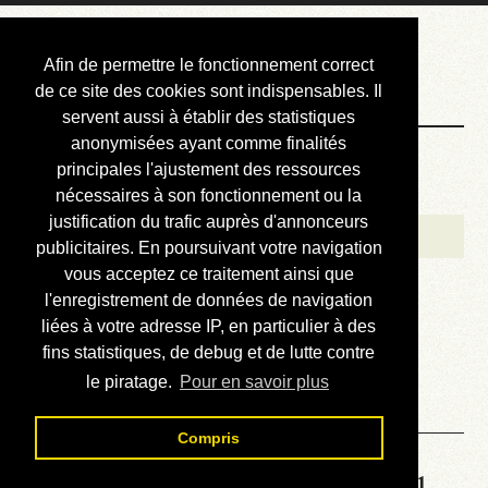
Courbis, « LE »
Afin de permettre le fonctionnement correct
Blog Officiel
de ce site des cookies sont indispensables. Il
servent aussi à établir des statistiques
anonymisées ayant comme finalités
Bienvenue
principales l'ajustement des ressources
Réalisations
nécessaires à son fonctionnement ou la
justification du trafic auprès d'annonceurs
Divers (et d’été)
publicitaires. En poursuivant votre navigation
vous acceptez ce traitement ainsi que
Annonces
l'enregistrement de données de navigation
Liens externes
liées à votre adresse IP, en particulier à des
fins statistiques, de debug et de lutte contre
Téléchargement
le piratage.
Pour en savoir plus
Contact
Compris
Solution de la grille No 6781