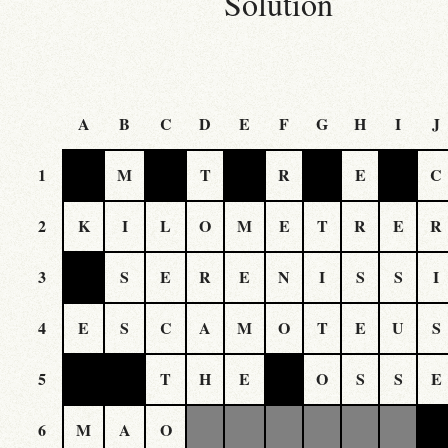
Solution
A
B
C
D
E
F
G
H
I
J
1
M
T
R
E
C
2
K
I
L
O
M
E
T
R
E
R
3
S
E
R
E
N
I
S
S
I
4
E
S
C
A
M
O
T
E
U
S
5
T
H
E
O
S
S
E
6
M
A
O