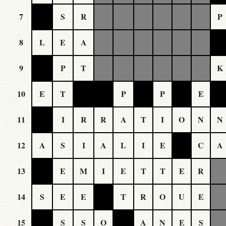
7
S
R
P
8
L
E
A
9
P
T
K
10
E
T
P
P
E
11
I
R
R
A
T
I
O
N
N
12
A
S
I
A
L
I
E
C
A
13
E
M
I
E
T
T
E
R
14
S
E
E
T
R
O
U
E
15
S
S
O
A
N
E
S