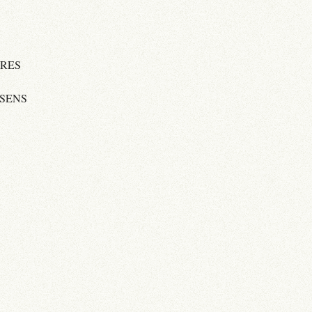
TRES
SSENS