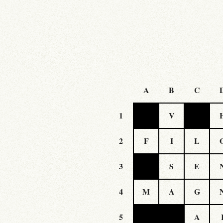
A
B
C
1
V
2
F
I
L
3
S
E
4
M
A
G
5
A