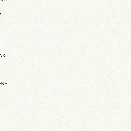
S
AR
ONE