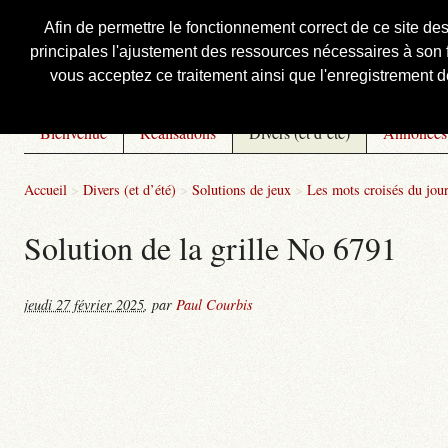
Afin de permettre le fonctionnement correct de ce site de
principales l'ajustement des ressources nécessaires à son f
Courbis, « LE » Blog Officiel
vous acceptez ce traitement ainsi que l'enregistrement de
Bienvenue
Réalisations
Divers (et d’été)
Annonces
Accueil
>
Divers (et d’été)
>
Solutions de jeux
>
Les mots croisés du jou
Solution de la grille No 6791
jeudi 27 février 2025
,
par
Paul Courbis