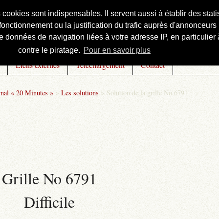
s cookies sont indispensables. Il servent aussi à établir des st
onctionnement ou la justification du trafic auprès d'annonceurs 
 données de navigation liées à votre adresse IP, en particulier à
contre le piratage.
Pour en savoir plus
Liens externes
Téléchargement
Contact
rnal « 20 Minutes »
>
Les solutions
>
Solution de la grille No 6791
Grille No 6791
Difficile