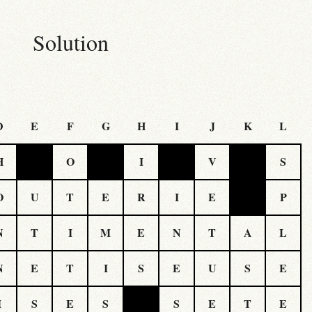
Solution
D
E
F
G
H
I
J
K
L
H
O
I
V
S
O
U
T
E
R
I
E
P
N
T
I
M
E
N
T
A
L
N
E
T
I
S
E
U
S
E
I
S
E
S
S
E
T
E