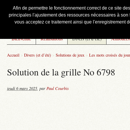
Afin de permettre le fonctionnement correct de ce site de
principales l'ajustement des ressources nécessaires à son f
Courbis, « LE » Blog Officiel
vous acceptez ce traitement ainsi que l'enregistrement de
Bienvenue
Réalisations
Divers (et d’été)
Annonces
Accueil
>
Divers (et d’été)
>
Solutions de jeux
>
Les mots croisés du jou
Solution de la grille No 6798
jeudi 6 mars 2025
,
par
Paul Courbis