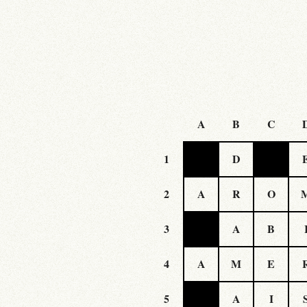
A
B
C
1
D
2
A
R
O
3
A
B
4
A
M
E
5
A
I