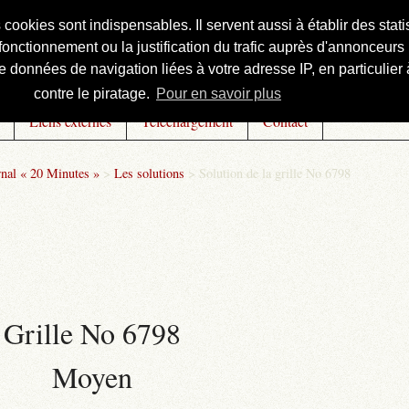
s cookies sont indispensables. Il servent aussi à établir des st
onctionnement ou la justification du trafic auprès d'annonceurs 
 données de navigation liées à votre adresse IP, en particulier à
contre le piratage.
Pour en savoir plus
Liens externes
Téléchargement
Contact
rnal « 20 Minutes »
>
Les solutions
>
Solution de la grille No 6798
Grille No 6798
Moyen