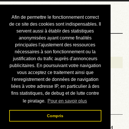
Courbis, « LE »
Afin de permettre le fonctionnement correct
Blog Officiel
de ce site des cookies sont indispensables. Il
servent aussi à établir des statistiques
anonymisées ayant comme finalités
Bienvenue
principales l'ajustement des ressources
Réalisations
nécessaires à son fonctionnement ou la
justification du trafic auprès d'annonceurs
Divers (et d’été)
publicitaires. En poursuivant votre navigation
vous acceptez ce traitement ainsi que
Annonces
l'enregistrement de données de navigation
Liens externes
liées à votre adresse IP, en particulier à des
fins statistiques, de debug et de lutte contre
Téléchargement
le piratage.
Pour en savoir plus
Contact
Compris
Solution de la grille No 6804