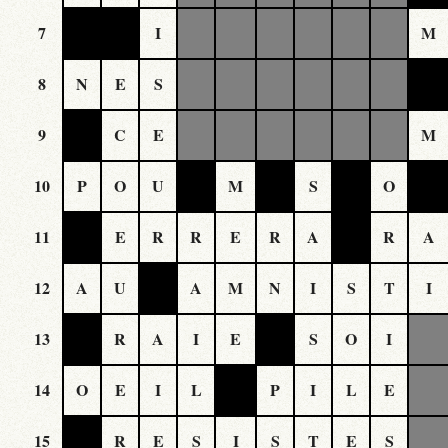
7
I
M
8
N
E
S
9
C
E
M
10
P
O
U
M
S
O
11
E
R
R
E
R
A
R
A
12
A
U
A
M
N
I
S
T
I
13
R
A
I
E
S
O
I
14
O
E
I
L
P
I
L
E
15
R
E
S
I
S
T
E
S