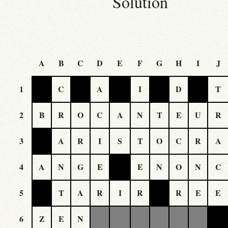
Solution
A
B
C
D
E
F
G
H
I
J
1
C
A
I
D
T
2
B
R
O
C
A
N
T
E
U
R
3
A
R
I
S
T
O
C
R
A
4
A
N
G
E
E
N
O
N
C
5
T
A
R
I
R
R
E
E
6
Z
E
N