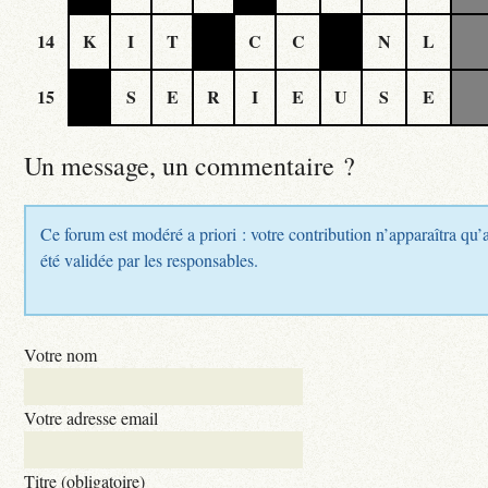
14
K
I
T
C
C
N
L
15
S
E
R
I
E
U
S
E
Un message, un commentaire ?
Ce forum est modéré a priori : votre contribution n’apparaîtra qu’
été validée par les responsables.
Votre nom
Votre adresse email
Titre (obligatoire)