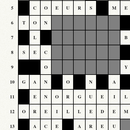
5
C
O
E
U
R
S
M
E
6
T
O
N
7
L
B
8
S
E
C
9
O
Y
10
G
A
N
O
N
A
11
E
N
O
R
G
U
E
I
L
12
O
R
E
I
L
L
E
D
E
M
13
A
C
E
A
R
E
U