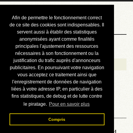
Courbis, « LE »
Afin de permettre le fonctionnement correct
Blog Officiel
de ce site des cookies sont indispensables. Il
servent aussi à établir des statistiques
anonymisées ayant comme finalités
Bienvenue
principales l'ajustement des ressources
Réalisations
nécessaires à son fonctionnement ou la
justification du trafic auprès d'annonceurs
Divers (et d’été)
publicitaires. En poursuivant votre navigation
vous acceptez ce traitement ainsi que
Annonces
l'enregistrement de données de navigation
Liens externes
liées à votre adresse IP, en particulier à des
fins statistiques, de debug et de lutte contre
Téléchargement
le piratage.
Pour en savoir plus
Contact
Compris
Solution de la grille No 6814