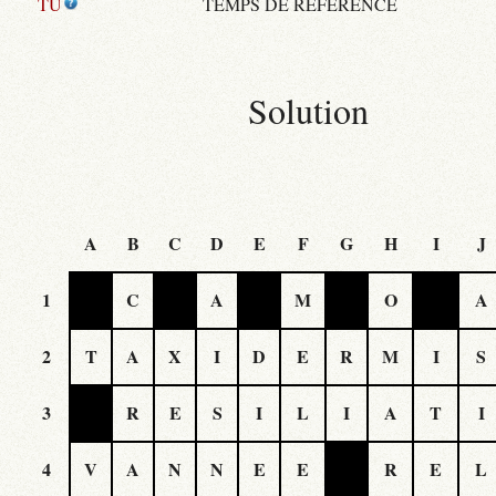
TU
TEMPS DE RÉFÉRENCE
Solution
A
B
C
D
E
F
G
H
I
J
1
C
A
M
O
A
2
T
A
X
I
D
E
R
M
I
S
3
R
E
S
I
L
I
A
T
I
4
V
A
N
N
E
E
R
E
L