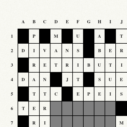
A
B
C
D
E
F
G
H
I
J
1
P
M
U
A
T
2
D
I
V
A
N
S
B
E
R
3
R
E
T
R
I
B
U
T
I
4
D
A
N
J
T
S
U
E
5
T
T
C
E
P
E
I
S
6
T
E
R
7
R
I
M