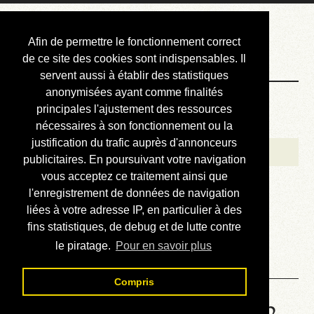
Courbis, « LE »
Afin de permettre le fonctionnement correct
Blog Officiel
de ce site des cookies sont indispensables. Il
servent aussi à établir des statistiques
anonymisées ayant comme finalités
Bienvenue
principales l'ajustement des ressources
Réalisations
nécessaires à son fonctionnement ou la
justification du trafic auprès d'annonceurs
Divers (et d’été)
publicitaires. En poursuivant votre navigation
vous acceptez ce traitement ainsi que
Annonces
l'enregistrement de données de navigation
Liens externes
liées à votre adresse IP, en particulier à des
fins statistiques, de debug et de lutte contre
Téléchargement
le piratage.
Pour en savoir plus
Contact
Compris
Solution de la grille No 6842