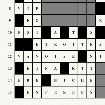
8
V
I
P
9
E
O
R
10
P
S
T
A
T
S
11
E
T
R
O
I
T
E
S
12
V
A
N
O
I
S
E
N
I
13
E
T
N
A
R
T
T
14
E
R
E
N
I
C
H
E
15
E
S
P
E
R
E
E
S