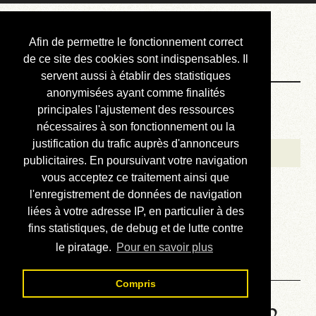
Courbis, « LE »
Afin de permettre le fonctionnement correct
Blog Officiel
de ce site des cookies sont indispensables. Il
servent aussi à établir des statistiques
anonymisées ayant comme finalités
Bienvenue
principales l'ajustement des ressources
Réalisations
nécessaires à son fonctionnement ou la
justification du trafic auprès d'annonceurs
Divers (et d’été)
publicitaires. En poursuivant votre navigation
vous acceptez ce traitement ainsi que
Annonces
l'enregistrement de données de navigation
Liens externes
liées à votre adresse IP, en particulier à des
fins statistiques, de debug et de lutte contre
Téléchargement
le piratage.
Pour en savoir plus
Contact
Compris
Solution de la grille No 6852