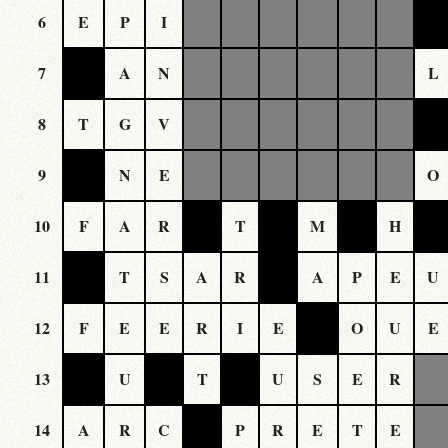
6
E
P
I
7
A
N
L
8
T
G
V
9
N
E
O
10
F
A
R
T
M
H
11
T
S
A
R
A
P
E
U
12
F
E
E
R
I
E
O
U
E
13
U
T
U
S
E
R
14
A
R
C
P
R
E
T
E