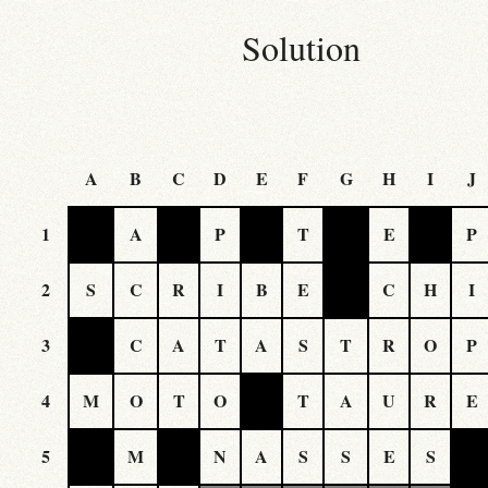
Solution
A
B
C
D
E
F
G
H
I
J
1
A
P
T
E
P
2
S
C
R
I
B
E
C
H
I
3
C
A
T
A
S
T
R
O
P
4
M
O
T
O
T
A
U
R
E
5
M
N
A
S
S
E
S