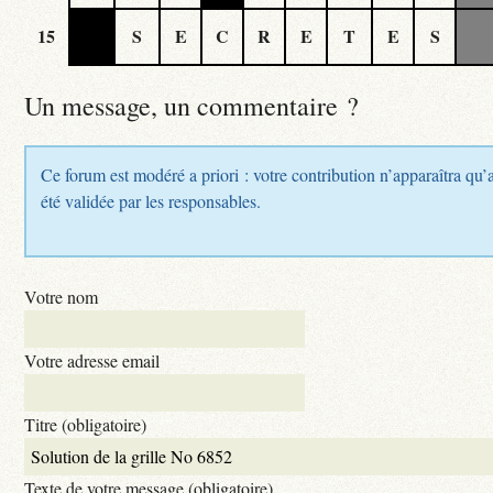
15
S
E
C
R
E
T
E
S
Un message, un commentaire ?
Ce forum est modéré a priori : votre contribution n’apparaîtra qu’
été validée par les responsables.
Votre nom
Votre adresse email
Titre (obligatoire)
Texte de votre message (obligatoire)