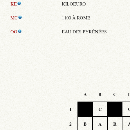
KE
KILOEURO
MC
1100 À ROME
OO
EAU DES PYRÉNÉES
A
B
C
1
C
2
B
A
R