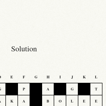
Solution
D
E
F
G
H
I
J
K
L
G
P
A
G
T
A
K
A
B
O
L
E
E