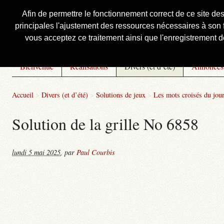
Afin de permettre le fonctionnement correct de ce site de
principales l'ajustement des ressources nécessaires à son f
Courbis, « LE » Blog Officiel
vous acceptez ce traitement ainsi que l'enregistrement de
Bienvenue
Réalisations
Divers (et d’été)
Annonces
Accueil
>
Divers (et d’été)
>
Solutions de jeux
>
Les mots croisés du jou
Solution de la grille No 6858
lundi 5 mai 2025
,
par
Paul Courbis