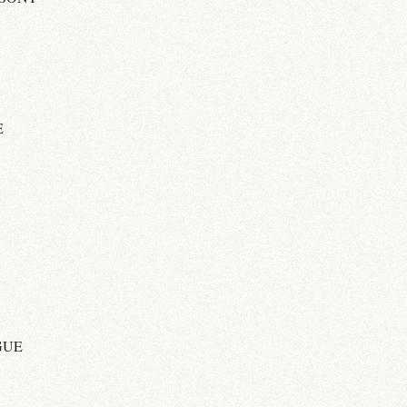
E
GUE