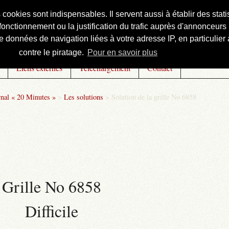
s cookies sont indispensables. Il servent aussi à établir des st
onctionnement ou la justification du trafic auprès d'annonceurs 
 données de navigation liées à votre adresse IP, en particulier à
contre le piratage.
Pour en savoir plus
Liens externes
Téléchargement
Contact
rnal « 20 Minutes »
>
Les solutions
>
Solution de la grille No 6858
Grille No 6858
Difficile