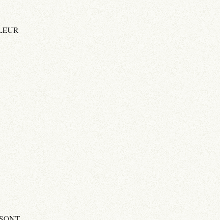
ALEUR
 SONT