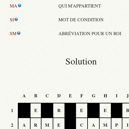
MA
QUI M'APPARTIENT
SI
MOT DE CONDITION
SM
ABRÉVIATION POUR UN ROI
Solution
A
B
C
D
E
F
G
H
I
J
1
E
R
E
E
2
A
R
M
E
C
A
M
P
I