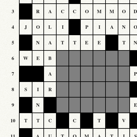
3
R
A
C
C
O
M
M
O
4
J
O
L
I
P
I
A
N
5
N
A
T
T
E
E
T
6
W
E
B
7
A
8
S
I
R
9
N
10
T
T
C
C
T
V
11
A
U
T
O
M
A
T
I
S