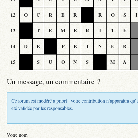
12
O
C
R
E
R
R
O
S
I
13
T
E
M
E
R
I
T
E
14
D
E
P
E
I
N
E
R
15
S
U
O
N
S
M
A
Un message, un commentaire ?
Ce forum est modéré a priori : votre contribution n’apparaîtra qu’
été validée par les responsables.
Votre nom