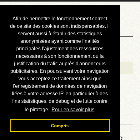
Courbis, « LE »
Afin de permettre le fonctionnement correct
Blog Officiel
de ce site des cookies sont indispensables. Il
servent aussi à établir des statistiques
anonymisées ayant comme finalités
Bienvenue
principales l'ajustement des ressources
Réalisations
nécessaires à son fonctionnement ou la
justification du trafic auprès d'annonceurs
Divers (et d’été)
publicitaires. En poursuivant votre navigation
vous acceptez ce traitement ainsi que
Annonces
l'enregistrement de données de navigation
Liens externes
liées à votre adresse IP, en particulier à des
fins statistiques, de debug et de lutte contre
Téléchargement
le piratage.
Pour en savoir plus
Contact
Compris
Solution de la grille No 6863