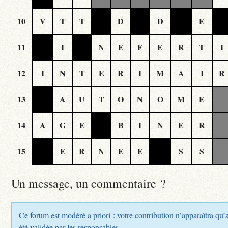
10
V
T
T
D
D
E
11
I
N
E
F
E
R
T
I
12
I
N
T
E
R
I
M
A
I
R
13
A
U
T
O
N
O
M
E
14
A
G
E
B
I
N
E
R
15
E
R
N
E
E
S
S
Un message, un commentaire ?
Ce forum est modéré a priori : votre contribution n’apparaîtra qu’
été validée par les responsables.