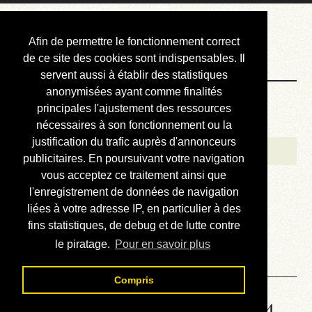
Courbis, « LE »
Afin de permettre le fonctionnement correct
Blog Officiel
de ce site des cookies sont indispensables. Il
servent aussi à établir des statistiques
anonymisées ayant comme finalités
Bienvenue
principales l'ajustement des ressources
Réalisations
nécessaires à son fonctionnement ou la
justification du trafic auprès d'annonceurs
Divers (et d’été)
publicitaires. En poursuivant votre navigation
vous acceptez ce traitement ainsi que
Annonces
l'enregistrement de données de navigation
Liens externes
liées à votre adresse IP, en particulier à des
fins statistiques, de debug et de lutte contre
Téléchargement
le piratage.
Pour en savoir plus
Contact
Compris
Solution de la grille No 6864