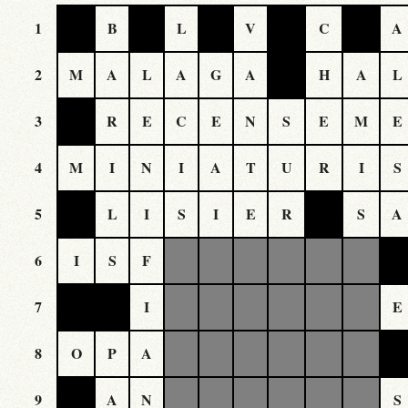
1
B
L
V
C
A
2
M
A
L
A
G
A
H
A
L
3
R
E
C
E
N
S
E
M
E
4
M
I
N
I
A
T
U
R
I
S
5
L
I
S
I
E
R
S
A
6
I
S
F
7
I
E
8
O
P
A
9
A
N
S