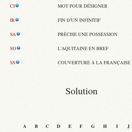
CI
MOT POUR DÉSIGNER
IR
FIN D'UN INFINITIF
SA
PRÉCISE UNE POSSESSION
SO
L'AQUITAINE EN BREF
SS
COUVERTURE À LA FRANÇAISE
Solution
A
B
C
D
E
F
G
H
I
J