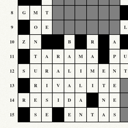
8
G
M
T
9
O
E
L
10
Z
N
B
R
A
11
T
A
R
A
M
A
P
U
12
S
U
R
A
L
I
M
E
N
T
13
R
I
V
A
L
I
T
E
14
R
E
S
I
D
A
N
E
15
S
E
E
N
T
A
S