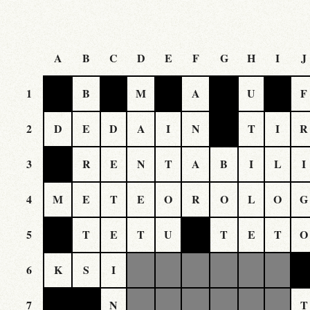
A
B
C
D
E
F
G
H
I
J
1
B
M
A
U
F
2
D
E
D
A
I
N
T
I
R
3
R
E
N
T
A
B
I
L
I
4
M
E
T
E
O
R
O
L
O
G
5
T
E
T
U
T
E
T
O
6
K
S
I
7
N
T