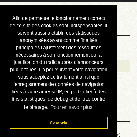
Courbis, « LE »
Afin de permettre le fonctionnement correct
Blog Officiel
de ce site des cookies sont indispensables. Il
servent aussi à établir des statistiques
anonymisées ayant comme finalités
Bienvenue
principales l'ajustement des ressources
Réalisations
nécessaires à son fonctionnement ou la
justification du trafic auprès d'annonceurs
Divers (et d’été)
publicitaires. En poursuivant votre navigation
vous acceptez ce traitement ainsi que
Annonces
l'enregistrement de données de navigation
Liens externes
liées à votre adresse IP, en particulier à des
fins statistiques, de debug et de lutte contre
Téléchargement
le piratage.
Pour en savoir plus
Contact
Compris
Solution de la grille No 6866