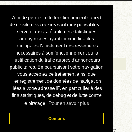
Courbis, « LE »
Afin de permettre le fonctionnement correct
Blog Officiel
de ce site des cookies sont indispensables. Il
servent aussi à établir des statistiques
anonymisées ayant comme finalités
Bienvenue
principales l'ajustement des ressources
Réalisations
nécessaires à son fonctionnement ou la
justification du trafic auprès d'annonceurs
Divers (et d’été)
publicitaires. En poursuivant votre navigation
vous acceptez ce traitement ainsi que
Annonces
l'enregistrement de données de navigation
Liens externes
liées à votre adresse IP, en particulier à des
fins statistiques, de debug et de lutte contre
Téléchargement
le piratage.
Pour en savoir plus
Contact
Compris
Solution de la grille No 6897