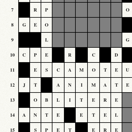
7
R
P
O
8
G
E
O
9
L
G
10
C
P
E
R
C
D
11
E
S
C
A
M
O
T
E
U
12
J
T
A
N
I
M
A
T
E
13
O
B
L
I
T
E
R
E
14
A
N
T
E
E
T
E
L
15
S
P
E
T
E
R
E