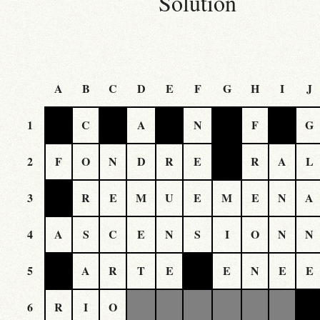
Solution
A
B
C
D
E
F
G
H
I
J
1
C
A
N
F
G
2
F
O
N
D
R
E
R
A
L
3
R
E
M
U
E
M
E
N
A
4
A
S
C
E
N
S
I
O
N
N
5
A
R
T
E
E
N
E
E
6
R
I
O