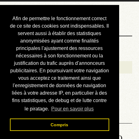
Courbis, « LE »
Afin de permettre le fonctionnement correct
Blog Officiel
de ce site des cookies sont indispensables. Il
servent aussi à établir des statistiques
anonymisées ayant comme finalités
Bienvenue
principales l'ajustement des ressources
Réalisations
nécessaires à son fonctionnement ou la
justification du trafic auprès d'annonceurs
Divers (et d’été)
publicitaires. En poursuivant votre navigation
vous acceptez ce traitement ainsi que
Annonces
l'enregistrement de données de navigation
Liens externes
liées à votre adresse IP, en particulier à des
fins statistiques, de debug et de lutte contre
Téléchargement
le piratage.
Pour en savoir plus
Contact
Compris
Solution de la grille No 6899