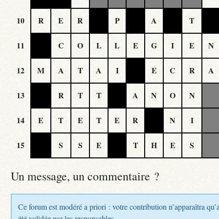
10
R
E
R
P
A
T
11
C
O
L
L
E
G
I
E
N
12
M
A
T
A
I
E
C
R
A
13
R
T
T
A
N
O
N
14
E
T
E
T
E
R
N
I
15
S
S
E
T
H
E
S
Un message, un commentaire ?
Ce forum est modéré a priori : votre contribution n’apparaîtra qu’
été validée par les responsables.