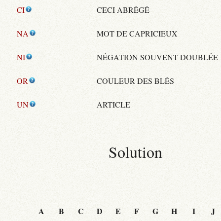
CI
CECI ABRÉGÉ
NA
MOT DE CAPRICIEUX
NI
NÉGATION SOUVENT DOUBLÉE
OR
COULEUR DES BLÉS
UN
ARTICLE
Solution
A
B
C
D
E
F
G
H
I
J