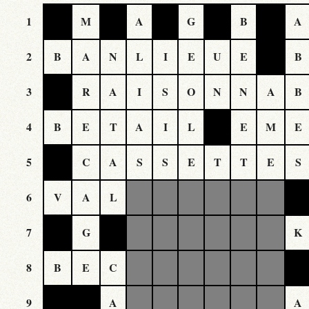
1
M
A
G
B
A
2
B
A
N
L
I
E
U
E
B
3
R
A
I
S
O
N
N
A
B
4
B
E
T
A
I
L
E
M
E
5
C
A
S
S
E
T
T
E
S
6
V
A
L
7
G
K
8
B
E
C
9
A
A