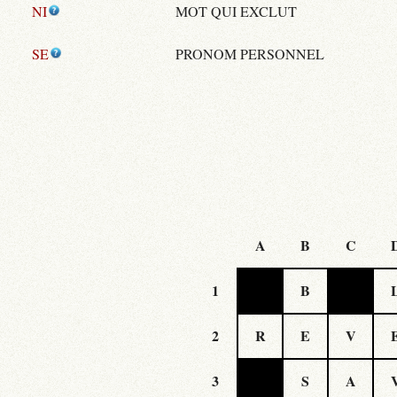
NI
MOT QUI EXCLUT
SE
PRONOM PERSONNEL
A
B
C
1
B
2
R
E
V
3
S
A