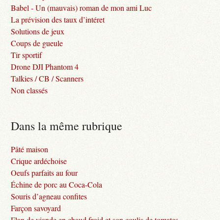
Babel - Un (mauvais) roman de mon ami Luc
La prévision des taux d’intéret
Solutions de jeux
Coups de gueule
Tir sportif
Drone DJI Phantom 4
Talkies / CB / Scanners
Non classés
Dans la même rubrique
Pâté maison
Crique ardéchoise
Oeufs parfaits au four
Échine de porc au Coca-Cola
Souris d’agneau confites
Farçon savoyard
Flan de viande en chaud froid et son coulis de tomates