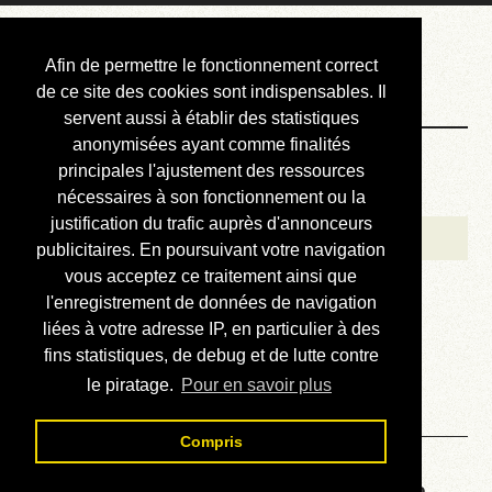
Courbis, « LE »
Afin de permettre le fonctionnement correct
Blog Officiel
de ce site des cookies sont indispensables. Il
servent aussi à établir des statistiques
anonymisées ayant comme finalités
Bienvenue
principales l'ajustement des ressources
Réalisations
nécessaires à son fonctionnement ou la
justification du trafic auprès d'annonceurs
Divers (et d’été)
publicitaires. En poursuivant votre navigation
vous acceptez ce traitement ainsi que
Annonces
l'enregistrement de données de navigation
Liens externes
liées à votre adresse IP, en particulier à des
fins statistiques, de debug et de lutte contre
Téléchargement
le piratage.
Pour en savoir plus
Contact
Compris
Un truc pour la cuisson de la