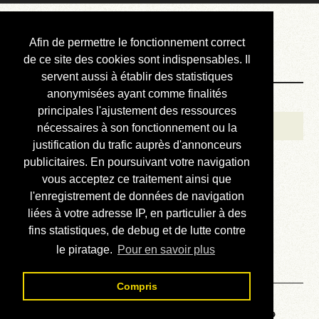
Courbis, « LE »
Afin de permettre le fonctionnement correct
Blog Officiel
de ce site des cookies sont indispensables. Il
servent aussi à établir des statistiques
anonymisées ayant comme finalités
Bienvenue
principales l'ajustement des ressources
Réalisations
nécessaires à son fonctionnement ou la
justification du trafic auprès d'annonceurs
Divers (et d’été)
publicitaires. En poursuivant votre navigation
vous acceptez ce traitement ainsi que
Annonces
l'enregistrement de données de navigation
Liens externes
liées à votre adresse IP, en particulier à des
fins statistiques, de debug et de lutte contre
Téléchargement
le piratage.
Pour en savoir plus
Contact
Compris
Voyage au centre de la HP48