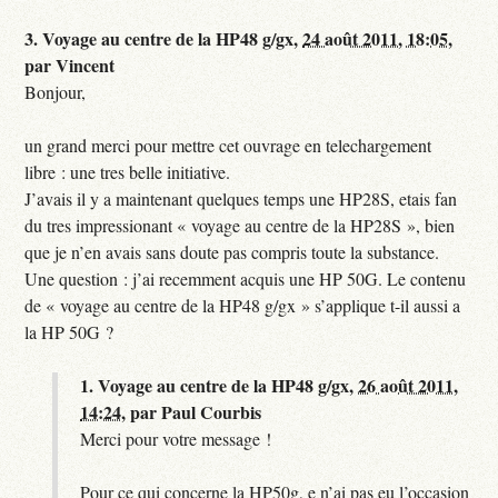
3.
Voyage au centre de la HP48 g/gx,
24 août 2011, 18:05
,
par
Vincent
Bonjour,
un grand merci pour mettre cet ouvrage en telechargement
libre : une tres belle initiative.
J’avais il y a maintenant quelques temps une HP28S, etais fan
du tres impressionant « voyage au centre de la HP28S », bien
que je n’en avais sans doute pas compris toute la substance.
Une question : j’ai recemment acquis une HP 50G. Le contenu
de « voyage au centre de la HP48 g/gx » s’applique t-il aussi a
la HP 50G ?
1.
Voyage au centre de la HP48 g/gx,
26 août 2011,
14:24
,
par
Paul Courbis
Merci pour votre message !
Pour ce qui concerne la HP50g, e n’ai pas eu l’occasion