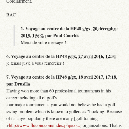
Cordialement.
RAC
1.
Voyage au centre de la HP48 g/gx,
20 décembre
2015, 19:02
,
par
Paul Courbis
Merci de votre message !
6.
Voyage au centre de la HP48 g/gx,
27 avril 2016, 12:31
je tenais juste à vous remercier !!
7.
Voyage au centre de la HP48 g/gx,
18 avril 2017, 17:18
,
par
Drusilla
Having won more than 60 professional tournaments in his
career including all of golf's
four major tournaments, you would not believe he had a golf
swing problem which is known to golfers as "hooking. Because
of its large popularity there are many [golf training-
>
http://www.flucoin.com/index.php/co...
] organizations. That is