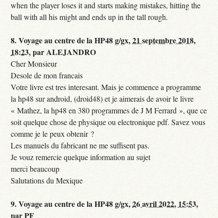
when the player loses it and starts making mistakes, hitting the
ball with all his might and ends up in the tall rough.
8.
Voyage au centre de la HP48 g/gx,
21 septembre 2018,
18:23
,
par
ALEJANDRO
Cher Monsieur
Desole de mon francais
Votre livre est tres interesant. Mais je commence a programme
la hp48 sur android, (droid48) et je aimerais de avoir le livre
« Mathez, la hp48 en 380 programmes de J M Ferrard », que ce
soit quelque chose de physique ou electronique pdf. Savez vous
comme je le peux obtenir ?
Les manuels du fabricant ne me suffisent pas.
Je vouz remercie quelque information au sujet
merci beaucoup
Salutations du Mexique
9.
Voyage au centre de la HP48 g/gx,
26 avril 2022, 15:53
,
par
PF