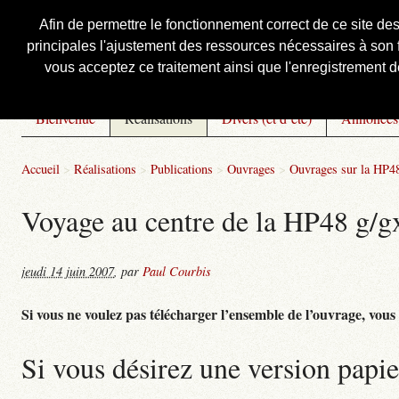
Afin de permettre le fonctionnement correct de ce site de
principales l'ajustement des ressources nécessaires à son f
Courbis, « LE » Blog Officiel
vous acceptez ce traitement ainsi que l'enregistrement de
Bienvenue
Réalisations
Divers (et d’été)
Annonces
Accueil
>
Réalisations
>
Publications
>
Ouvrages
>
Ouvrages sur la HP4
Voyage au centre de la HP48 g/gx 
jeudi 14 juin 2007
,
par
Paul Courbis
Si vous ne voulez pas télécharger l’ensemble de l’ouvrage, vous po
Si vous désirez une version papie