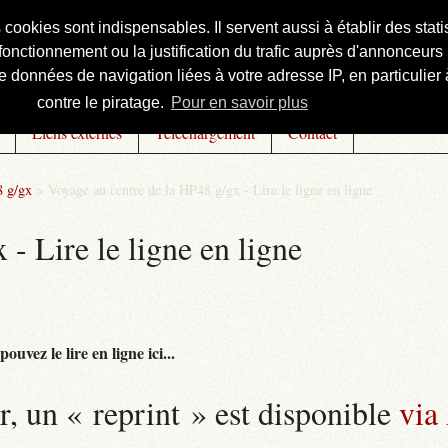
s cookies sont indispensables. Il servent aussi à établir des st
onctionnement ou la justification du trafic auprès d'annonceurs 
 données de navigation liées à votre adresse IP, en particulier à
contre le piratage.
Pour en savoir plus
Liens externes
Téléchargement
Contact
8 g/gx
>
Voyage au centre de la HP48 g/gx - Lire le ligne en ligne
- Lire le ligne en ligne
uvez le lire en ligne ici...
r, un « reprint » est disponible
via