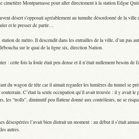
 le cimetière Montparnasse pour aller directement à la station Edgar Quin
souvent désert s’opposait agréablement au tumulte désordonné de la ville et
ouler et le presser de partir…
 station de métro. Il descendit dans les entrailles de la ville, d’un pas a
déboucha sur le quai de la ligne six, direction Nation.
er : cette fois la foule était peu dense et il n’était nullement besoin de 
ant du wagon de tête car il aimait regarder les lumières du tunnel se préc
souterrain. C’était la seule occupation qu’il avait trouvée : il y avait l
 les “trolls”, diminutif peu flatteur donné aux contrôleurs, ne se risqua
nes désespérées l’avait bien distrait un moment : au début il s’était amu
des autres.