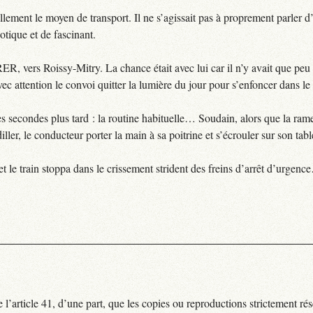
rellement le moyen de transport. Il ne s’agissait pas à proprement parler d
tique et de fascinant.
e RER, vers Roissy-Mitry. La chance était avec lui car il n’y avait que pe
avec attention le convoi quitter la lumière du jour pour s’enfoncer dans l
s secondes plus tard : la routine habituelle… Soudain, alors que la rame 
iller, le conducteur porter la main à sa poitrine et s’écrouler sur son tab
et le train stoppa dans le crissement strident des freins d’arrêt d’urgen
l’article 41, d’une part, que les copies ou reproductions strictement rés