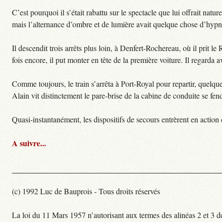
C’est pourquoi il s’était rabattu sur le spectacle que lui offrait natu
mais l’alternance d’ombre et de lumière avait quelque chose d’hypno
Il descendit trois arrêts plus loin, à Denfert-Rochereau, où il prit l
fois encore, il put monter en tête de la première voiture. Il regarda 
Comme toujours, le train s’arrêta à Port-Royal pour repartir, quelque
Alain vit distinctement le pare-brise de la cabine de conduite se fend
Quasi-instantanément, les dispositifs de secours entrèrent en action 
A suivre...
(c) 1992 Luc de Bauprois - Tous droits réservés
La loi du 11 Mars 1957 n’autorisant aux termes des alinéas 2 et 3 de 