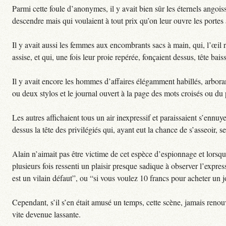
Parmi cette foule d’anonymes, il y avait bien sûr les éternels angoi
descendre mais qui voulaient à tout prix qu’on leur ouvre les portes
Il y avait aussi les femmes aux encombrants sacs à main, qui, l’œil r
assise, et qui, une fois leur proie repérée, fonçaient dessus, tête bai
Il y avait encore les hommes d’affaires élégamment habillés, arbora
ou deux stylos et le journal ouvert à la page des mots croisés ou d
Les autres affichaient tous un air inexpressif et paraissaient s’ennuy
dessus la tête des privilégiés qui, ayant eut la chance de s’asseoir, s
Alain n’aimait pas être victime de cet espèce d’espionnage et lorsque,
plusieurs fois ressenti un plaisir presque sadique à observer l’express
est un vilain défaut”, ou “si vous voulez 10 francs pour acheter un j
Cependant, s’il s’en était amusé un temps, cette scène, jamais renouv
vite devenue lassante.