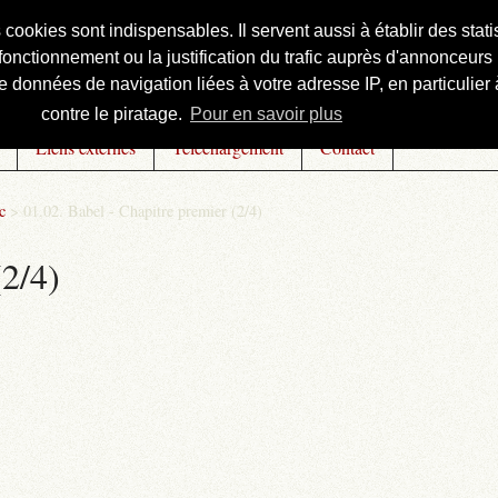
s cookies sont indispensables. Il servent aussi à établir des st
onctionnement ou la justification du trafic auprès d'annonceurs 
 données de navigation liées à votre adresse IP, en particulier à
contre le piratage.
Pour en savoir plus
Liens externes
Téléchargement
Contact
c
>
01.02. Babel - Chapitre premier (2/4)
(2/4)