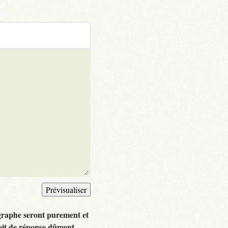
graphe seront purement et
oit de réponse dûment