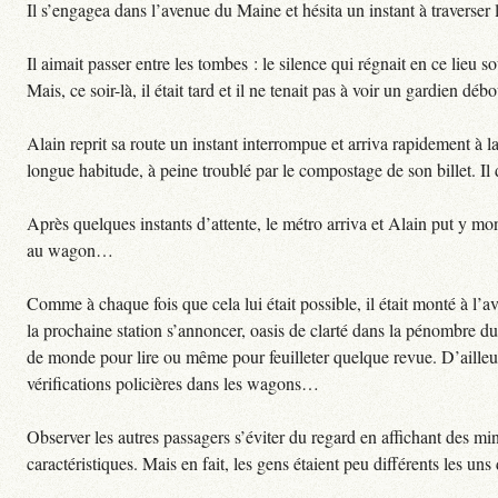
Il s’engagea dans l’avenue du Maine et hésita un instant à traverser
Il aimait passer entre les tombes : le silence qui régnait en ce lieu 
Mais, ce soir-là, il était tard et il ne tenait pas à voir un gardien déb
Alain reprit sa route un instant interrompue et arriva rapidement à la
longue habitude, à peine troublé par le compostage de son billet. Il 
Après quelques instants d’attente, le métro arriva et Alain put y mont
au wagon…
Comme à chaque fois que cela lui était possible, il était monté à l’av
la prochaine station s’annoncer, oasis de clarté dans la pénombre du 
de monde pour lire ou même pour feuilleter quelque revue. D’ailleurs,
vérifications policières dans les wagons…
Observer les autres passagers s’éviter du regard en affichant des mi
caractéristiques. Mais en fait, les gens étaient peu différents les uns 