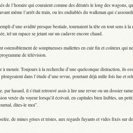
ssés de l’horaire qui couraient comme des dératés le long des wagons, qu
 avant même l’arrêt du train, ou les endiablés du walkman qui s’assourdi
empli d’une avidité presque bestiale, tournaient la tête en tout sens à l
ssée, tel un rapace se jetant sur un cadavre encore chaud.
nt ostensiblement de somptueuses mallettes en cuir fin et coûteux qui ne
u programme de télévision.
er à mourir. Toujours à la recherche d’une quelconque distraction, ils ess
e plongeaient dans l’étude d’une revue, pourtant déjà mille fois lue et rel
 par hasard, il s’était retrouvé assis à lire une revue ou un dossier rame
ion vexée du voyeur lorsqu’il écrivait, en capitales bien lisibles, un petit
ournal, dites-le moi”.
elée, de mines grises et tristes, aux regards fuyants et vides fixés sur d