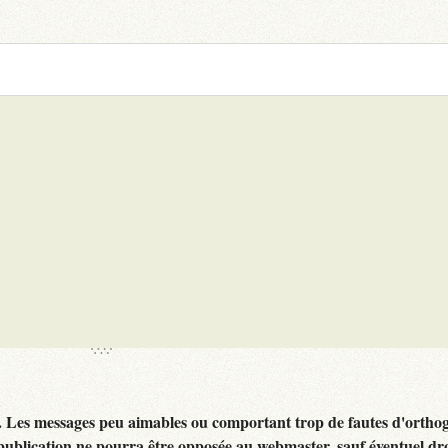
. Les messages peu aimables ou comportant trop de fautes d'ortho
publication ne pourra être opposée au webmaster, sauf éventuel dr