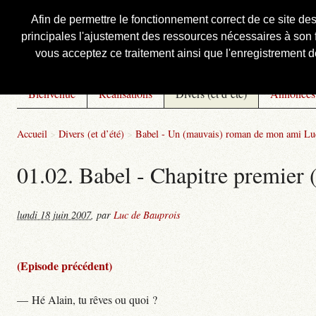
Afin de permettre le fonctionnement correct de ce site de
principales l'ajustement des ressources nécessaires à son f
Courbis, « LE » Blog Officiel
vous acceptez ce traitement ainsi que l'enregistrement de
Bienvenue
Réalisations
Divers (et d’été)
Annonces
Accueil
>
Divers (et d’été)
>
Babel - Un (mauvais) roman de mon ami Lu
01.02. Babel - Chapitre premier 
lundi 18 juin 2007
,
par
Luc de Bauprois
(Episode précédent)
— Hé Alain, tu rêves ou quoi ?