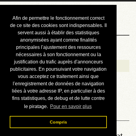
Courbis, « LE »
Afin de permettre le fonctionnement correct
Blog Officiel
de ce site des cookies sont indispensables. Il
servent aussi à établir des statistiques
anonymisées ayant comme finalités
Bienvenue
principales l'ajustement des ressources
Réalisations
nécessaires à son fonctionnement ou la
justification du trafic auprès d'annonceurs
Divers (et d’été)
publicitaires. En poursuivant votre navigation
vous acceptez ce traitement ainsi que
Annonces
l'enregistrement de données de navigation
Liens externes
liées à votre adresse IP, en particulier à des
fins statistiques, de debug et de lutte contre
Téléchargement
le piratage.
Pour en savoir plus
Contact
Compris
12.03. Babel - Chapitre XII et