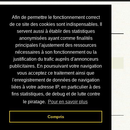
Courbis, « LE »
Afin de permettre le fonctionnement correct
Blog Officiel
de ce site des cookies sont indispensables. Il
servent aussi à établir des statistiques
anonymisées ayant comme finalités
Bienvenue
principales l'ajustement des ressources
Réalisations
nécessaires à son fonctionnement ou la
justification du trafic auprès d'annonceurs
Divers (et d’été)
publicitaires. En poursuivant votre navigation
vous acceptez ce traitement ainsi que
Annonces
l'enregistrement de données de navigation
Liens externes
liées à votre adresse IP, en particulier à des
fins statistiques, de debug et de lutte contre
Téléchargement
le piratage.
Pour en savoir plus
Contact
Compris
01.03. Babel - Chapitre