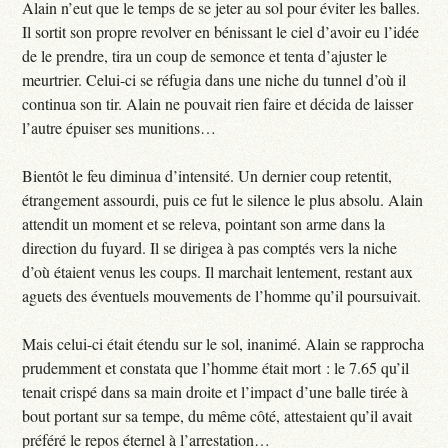
Alain n’eut que le temps de se jeter au sol pour éviter les balles.
Il sortit son propre revolver en bénissant le ciel d’avoir eu l’idée
de le prendre, tira un coup de semonce et tenta d’ajuster le
meurtrier. Celui-ci se réfugia dans une niche du tunnel d’où il
continua son tir. Alain ne pouvait rien faire et décida de laisser
l’autre épuiser ses munitions…
Bientôt le feu diminua d’intensité. Un dernier coup retentit,
étrangement assourdi, puis ce fut le silence le plus absolu. Alain
attendit un moment et se releva, pointant son arme dans la
direction du fuyard. Il se dirigea à pas comptés vers la niche
d’où étaient venus les coups. Il marchait lentement, restant aux
aguets des éventuels mouvements de l’homme qu’il poursuivait.
Mais celui-ci était étendu sur le sol, inanimé. Alain se rapprocha
prudemment et constata que l’homme était mort : le 7.65 qu’il
tenait crispé dans sa main droite et l’impact d’une balle tirée à
bout portant sur sa tempe, du même côté, attestaient qu’il avait
préféré le repos éternel à l’arrestation…