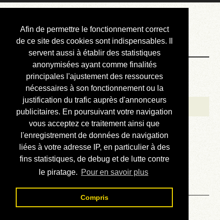
Courbis, « LE »
Afin de permettre le fonctionnement correct
Blog Officiel
de ce site des cookies sont indispensables. Il
servent aussi à établir des statistiques
anonymisées ayant comme finalités
Bienvenue
principales l'ajustement des ressources
Réalisations
nécessaires à son fonctionnement ou la
justification du trafic auprès d'annonceurs
Divers (et d’été)
publicitaires. En poursuivant votre navigation
vous acceptez ce traitement ainsi que
Annonces
l'enregistrement de données de navigation
Liens externes
liées à votre adresse IP, en particulier à des
fins statistiques, de debug et de lutte contre
Téléchargement
le piratage.
Pour en savoir plus
Contact
Compris
04.01. Babel - Chapitre IV