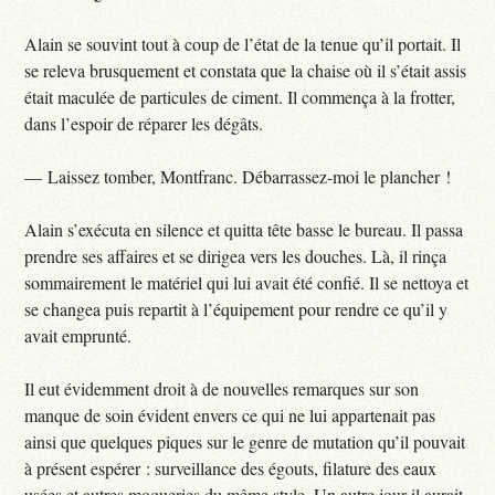
Alain se souvint tout à coup de l’état de la tenue qu’il portait. Il
se releva brusquement et constata que la chaise où il s’était assis
était maculée de particules de ciment. Il commença à la frotter,
dans l’espoir de réparer les dégâts.
— Laissez tomber, Montfranc. Débarrassez-moi le plancher !
Alain s’exécuta en silence et quitta tête basse le bureau. Il passa
prendre ses affaires et se dirigea vers les douches. Là, il rinça
sommairement le matériel qui lui avait été confié. Il se nettoya et
se changea puis repartit à l’équipement pour rendre ce qu’il y
avait emprunté.
Il eut évidemment droit à de nouvelles remarques sur son
manque de soin évident envers ce qui ne lui appartenait pas
ainsi que quelques piques sur le genre de mutation qu’il pouvait
à présent espérer : surveillance des égouts, filature des eaux
usées et autres moqueries du même style. Un autre jour il aurait