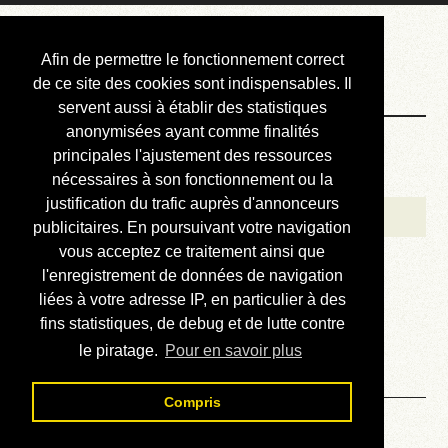
Courbis, « LE »
Afin de permettre le fonctionnement correct
Blog Officiel
de ce site des cookies sont indispensables. Il
servent aussi à établir des statistiques
anonymisées ayant comme finalités
Bienvenue
principales l'ajustement des ressources
Réalisations
nécessaires à son fonctionnement ou la
justification du trafic auprès d'annonceurs
Divers (et d’été)
publicitaires. En poursuivant votre navigation
vous acceptez ce traitement ainsi que
Annonces
l'enregistrement de données de navigation
Liens externes
liées à votre adresse IP, en particulier à des
fins statistiques, de debug et de lutte contre
Téléchargement
le piratage.
Pour en savoir plus
Contact
Compris
06.04. Babel - Chapitre VI