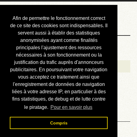
Courbis, « LE »
Afin de permettre le fonctionnement correct
Blog Officiel
de ce site des cookies sont indispensables. Il
servent aussi à établir des statistiques
anonymisées ayant comme finalités
Bienvenue
principales l'ajustement des ressources
Réalisations
nécessaires à son fonctionnement ou la
justification du trafic auprès d'annonceurs
Divers (et d’été)
publicitaires. En poursuivant votre navigation
vous acceptez ce traitement ainsi que
Annonces
l'enregistrement de données de navigation
Liens externes
liées à votre adresse IP, en particulier à des
fins statistiques, de debug et de lutte contre
Téléchargement
le piratage.
Pour en savoir plus
Contact
Compris
09.04. Babel - Chapitre IX