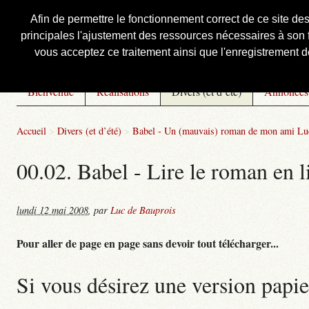
Afin de permettre le fonctionnement correct de ce site de
principales l'ajustement des ressources nécessaires à son f
Courbis, « LE » Blog Officiel
vous acceptez ce traitement ainsi que l'enregistrement de
Bienvenue
Réalisations
Divers (et d’été)
Annonces
Accueil
>
Divers (et d’été)
>
Babel - Un (mauvais) roman de mon ami Lu
00.02. Babel - Lire le roman en l
lundi 12 mai 2008
,
par
Luc de Bauprois
Pour aller de page en page sans devoir tout télécharger...
Si vous désirez une version papie