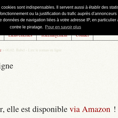
s cookies sont indispensables. Il servent aussi à établir des st
onctionnement ou la justification du trafic auprès d'annonceurs 
 données de navigation liées à votre adresse IP, en particulier à
contre le piratage.
Pour en savoir plus
Liens externes
Téléchargement
Contact
c
>
00.02. Babel - Lire le roman en ligne
igne
r, elle est disponible
via Amazon
!