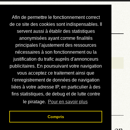
Courbis, « LE »
Afin de permettre le fonctionnement correct
Blog Officiel
de ce site des cookies sont indispensables. Il
servent aussi à établir des statistiques
anonymisées ayant comme finalités
Bienvenue
principales l'ajustement des ressources
Réalisations
nécessaires à son fonctionnement ou la
justification du trafic auprès d'annonceurs
Divers (et d’été)
publicitaires. En poursuivant votre navigation
vous acceptez ce traitement ainsi que
Annonces
l'enregistrement de données de navigation
Liens externes
liées à votre adresse IP, en particulier à des
fins statistiques, de debug et de lutte contre
Téléchargement
le piratage.
Pour en savoir plus
Contact
Compris
00.02. Babel - Lire le roman en